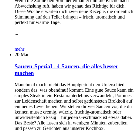
Wenn die Sonne den Sommer einläutet und die Küche nach
Abwechslung ruft, haben wir genau das Richtige für dich.
Diese Woche erwarten dich zwei neue Rezepte, die ordentlich
Stimmung auf den Teller bringen – frisch, aromatisch und
perfekt für warme Tage.
...
mehr
20
Mar
Saucen-Spezial - 4 Saucen, die alles besser
machen
Manchmal macht nicht das Hauptgericht den Unterschied –
sondern das, was obendrauf kommt. Eine gute Sauce kann ein
simples Steak in ein Restauranterlebnis verwandeln, Pommes
zur Leidenschaft machen und selbst gedünsteten Brokkoli auf
ein neues Level heben. Wir stellen dir vier Saucen vor, die du
kennen musst: cremig, würzig, fruchtig-aromatisch oder
unwiderstehlich käsig – für jeden Geschmack ist etwas dabei.
Das Beste? Alle lassen sich in wenigen Minuten zubereiten
und passen zu Gerichten aus unserer Kochbox.