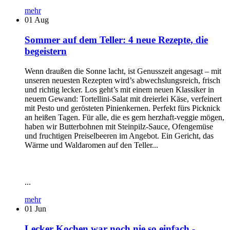
mehr
01
Aug
Sommer auf dem Teller: 4 neue Rezepte, die
begeistern
Wenn draußen die Sonne lacht, ist Genusszeit angesagt – mit
unseren neuesten Rezepten wird’s abwechslungsreich, frisch
und richtig lecker. Los geht’s mit einem neuen Klassiker in
neuem Gewand: Tortellini-Salat mit dreierlei Käse, verfeinert
mit Pesto und gerösteten Pinienkernen. Perfekt fürs Picknick
an heißen Tagen. Für alle, die es gern herzhaft-veggie mögen,
haben wir Butterbohnen mit Steinpilz-Sauce, Ofengemüse
und fruchtigen Preiselbeeren im Angebot. Ein Gericht, das
Wärme und Waldaromen auf den Teller...
...
mehr
01
Jun
Lecker Kochen war noch nie so einfach -