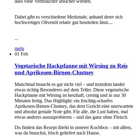
dass viele Verbraucher unsicher werden.
Dabei gibt es verschiedene Merkmale, anhand derer sich
hochwertiges Olivenöl relativ gut beurteilen lässt....
...
mehr
01
Feb
Vegetarische Hackpfanne mit Wirsing zu Reis
und Aprikosen-Birnen-Chutney
Manchmal braucht es gar nicht viel – und trotzdem landet
etwas richtig Besonderes auf dem Teller. Diese vegetarische
Hackpfanne mit Wirsing ist herzhaft, cremig und in nur 30
Minuten fertig. Das Highlight: ein fruchtig-scharfes
Aprikosen-Birnen-Chutney, das dem Gericht eine unerwartete
und absolut geniale Note gibt. Für alle, die Lust haben, mal
etwas anderes auszuprobieren – und das ganz ohne Fleisch.
Du findest das Rezept direkt in unserer Kochbox – mit allem,
was du brauchst, frisch geliefert nach Hause.