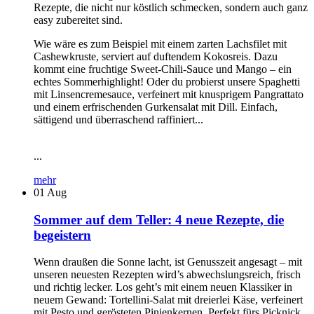
Rezepte, die nicht nur köstlich schmecken, sondern auch ganz
easy zubereitet sind.
Wie wäre es zum Beispiel mit einem zarten Lachsfilet mit
Cashewkruste, serviert auf duftendem Kokosreis. Dazu
kommt eine fruchtige Sweet-Chili-Sauce und Mango – ein
echtes Sommerhighlight! Oder du probierst unsere Spaghetti
mit Linsencremesauce, verfeinert mit knusprigem Pangrattato
und einem erfrischenden Gurkensalat mit Dill. Einfach,
sättigend und überraschend raffiniert...
...
mehr
01
Aug
Sommer auf dem Teller: 4 neue Rezepte, die
begeistern
Wenn draußen die Sonne lacht, ist Genusszeit angesagt – mit
unseren neuesten Rezepten wird’s abwechslungsreich, frisch
und richtig lecker. Los geht’s mit einem neuen Klassiker in
neuem Gewand: Tortellini-Salat mit dreierlei Käse, verfeinert
mit Pesto und gerösteten Pinienkernen. Perfekt fürs Picknick