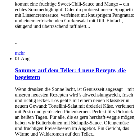
kommt eine fruchtige Sweet-Chili-Sauce und Mango – ein
echtes Sommerhighlight! Oder du probierst unsere Spaghetti
mit Linsencremesauce, verfeinert mit knusprigem Pangrattato
und einem erfrischenden Gurkensalat mit Dill. Einfach,
sättigend und überraschend raffiniert...
...
mehr
01
Aug
Sommer auf dem Teller: 4 neue Rezepte, die
begeistern
Wenn draußen die Sonne lacht, ist Genusszeit angesagt – mit
unseren neuesten Rezepten wird’s abwechslungsreich, frisch
und richtig lecker. Los geht’s mit einem neuen Klassiker in
neuem Gewand: Tortellini-Salat mit dreierlei Käse, verfeinert
mit Pesto und gerösteten Pinienkernen. Perfekt fürs Picknick
an heißen Tagen. Für alle, die es gern herzhaft-veggie mögen,
haben wir Butterbohnen mit Steinpilz-Sauce, Ofengemüse
und fruchtigen Preiselbeeren im Angebot. Ein Gericht, das
Wärme und Waldaromen auf den Teller...