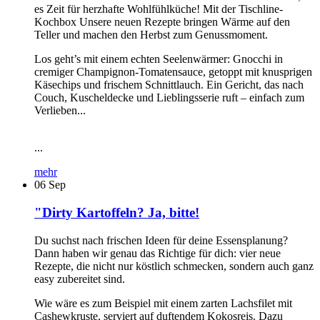
es Zeit für herzhafte Wohlfühlküche! Mit der Tischline-
Kochbox Unsere neuen Rezepte bringen Wärme auf den
Teller und machen den Herbst zum Genussmoment.
Los geht’s mit einem echten Seelenwärmer: Gnocchi in
cremiger Champignon-Tomatensauce, getoppt mit knusprigen
Käsechips und frischem Schnittlauch. Ein Gericht, das nach
Couch, Kuscheldecke und Lieblingsserie ruft – einfach zum
Verlieben...
...
mehr
06
Sep
"Dirty Kartoffeln? Ja, bitte!
Du suchst nach frischen Ideen für deine Essensplanung?
Dann haben wir genau das Richtige für dich: vier neue
Rezepte, die nicht nur köstlich schmecken, sondern auch ganz
easy zubereitet sind.
Wie wäre es zum Beispiel mit einem zarten Lachsfilet mit
Cashewkruste, serviert auf duftendem Kokosreis. Dazu