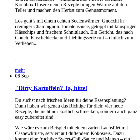
Kochbox Unsere neuen Rezepte bringen Wärme auf den
Teller und machen den Herbst zum Genussmoment.
Los geht’s mit einem echten Seelenwärmer: Gnocchi in
cremiger Champignon-Tomatensauce, getoppt mit knusprigen
Käsechips und frischem Schnittlauch. Ein Gericht, das nach
Couch, Kuscheldecke und Lieblingsserie ruft – einfach zum
Verlieben...
...
mehr
06
Sep
"Dirty Kartoffeln? Ja, bitte!
Du suchst nach frischen Ideen für deine Essensplanung?
Dann haben wir genau das Richtige für dich: vier neue
Rezepte, die nicht nur köstlich schmecken, sondern auch ganz
easy zubereitet sind.
Wie wäre es zum Beispiel mit einem zarten Lachsfilet mit
Cashewkruste, serviert auf duftendem Kokosreis. Dazu
kommt eine fruchtige Sweet-Chili-Sauce und Mango – ein