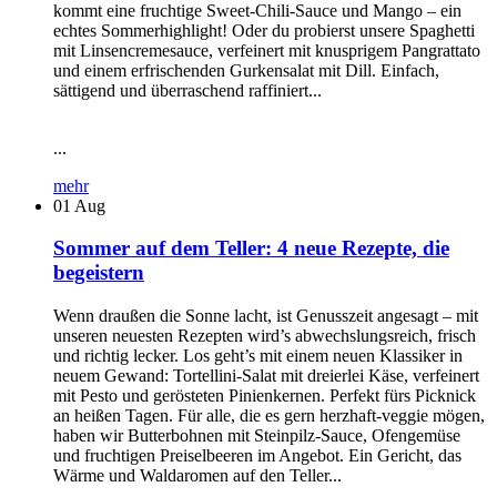
kommt eine fruchtige Sweet-Chili-Sauce und Mango – ein
echtes Sommerhighlight! Oder du probierst unsere Spaghetti
mit Linsencremesauce, verfeinert mit knusprigem Pangrattato
und einem erfrischenden Gurkensalat mit Dill. Einfach,
sättigend und überraschend raffiniert...
...
mehr
01
Aug
Sommer auf dem Teller: 4 neue Rezepte, die
begeistern
Wenn draußen die Sonne lacht, ist Genusszeit angesagt – mit
unseren neuesten Rezepten wird’s abwechslungsreich, frisch
und richtig lecker. Los geht’s mit einem neuen Klassiker in
neuem Gewand: Tortellini-Salat mit dreierlei Käse, verfeinert
mit Pesto und gerösteten Pinienkernen. Perfekt fürs Picknick
an heißen Tagen. Für alle, die es gern herzhaft-veggie mögen,
haben wir Butterbohnen mit Steinpilz-Sauce, Ofengemüse
und fruchtigen Preiselbeeren im Angebot. Ein Gericht, das
Wärme und Waldaromen auf den Teller...