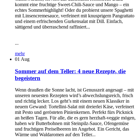
kommt eine fruchtige Sweet-Chili-Sauce und Mango – ein
echtes Sommerhighlight! Oder du probierst unsere Spaghetti
mit Linsencremesauce, verfeinert mit knusprigem Pangrattato
und einem erfrischenden Gurkensalat mit Dill. Einfach,
sättigend und überraschend raffiniert...
...
mehr
01
Aug
Sommer auf dem Teller: 4 neue Rezepte, die
begeistern
Wenn draußen die Sonne lacht, ist Genusszeit angesagt – mit
unseren neuesten Rezepten wird’s abwechslungsreich, frisch
und richtig lecker. Los geht’s mit einem neuen Klassiker in
neuem Gewand: Tortellini-Salat mit dreierlei Käse, verfeinert
mit Pesto und gerösteten Pinienkernen. Perfekt fürs Picknick
an heißen Tagen. Für alle, die es gern herzhaft-veggie mögen,
haben wir Butterbohnen mit Steinpilz-Sauce, Ofengemüse
und fruchtigen Preiselbeeren im Angebot. Ein Gericht, das
Wärme und Waldaromen auf den Teller...