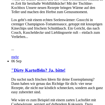
es Zeit für herzhafte Wohlfühlküche! Mit der Tischline-
Kochbox Unsere neuen Rezepte bringen Wärme auf den
Teller und machen den Herbst zum Genussmoment.
Los geht’s mit einem echten Seelenwärmer: Gnocchi in
cremiger Champignon-Tomatensauce, getoppt mit knusprigen
Käsechips und frischem Schnittlauch. Ein Gericht, das nach
Couch, Kuscheldecke und Lieblingsserie ruft – einfach zum
Verlieben...
...
mehr
06
Sep
"Dirty Kartoffeln? Ja, bitte!
Du suchst nach frischen Ideen für deine Essensplanung?
Dann haben wir genau das Richtige für dich: vier neue
Rezepte, die nicht nur köstlich schmecken, sondern auch ganz
easy zubereitet sind.
Wie wäre es zum Beispiel mit einem zarten Lachsfilet mit
Cashewkruste, serviert auf duftendem Kokosreis. Dazu