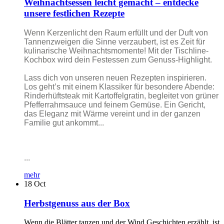
Weihnachtsessen leicht gemacht – entdecke
unsere festlichen Rezepte
Wenn Kerzenlicht den Raum erfüllt und der Duft von
Tannenzweigen die Sinne verzaubert, ist es Zeit für
kulinarische Weihnachtsmomente! Mit der Tischline-
Kochbox wird dein Festessen zum Genuss-Highlight.
Lass dich von unseren neuen Rezepten inspirieren.
Los geht’s mit einem Klassiker für besondere Abende:
Rinderhüftsteak mit Kartoffelgratin, begleitet von grüner
Pfefferrahmsauce und feinem Gemüse. Ein Gericht,
das Eleganz mit Wärme vereint und in der ganzen
Familie gut ankommt...
...
mehr
18
Oct
Herbstgenuss aus der Box
Wenn die Blätter tanzen und der Wind Geschichten erzählt, ist