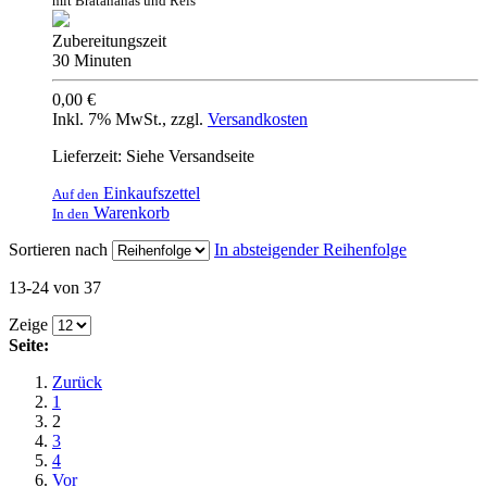
mit Bratananas und Reis
Zubereitungszeit
30 Minuten
0,00 €
Inkl. 7% MwSt.
,
zzgl.
Versandkosten
Lieferzeit: Siehe Versandseite
Einkaufszettel
Auf den
Warenkorb
In den
Sortieren nach
In absteigender Reihenfolge
13-24 von 37
Zeige
Seite:
Zurück
1
2
3
4
Vor