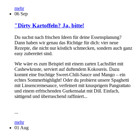
mehr
06
Sep
"Dirty Kartoffeln? Ja, bitte!
Du suchst nach frischen Ideen für deine Essensplanung?
Dann haben wir genau das Richtige für dich: vier neue
Rezepte, die nicht nur köstlich schmecken, sondern auch ganz
easy zubereitet sind.
Wie wäre es zum Beispiel mit einem zarten Lachsfilet mit
Cashewkruste, serviert auf duftendem Kokosreis. Dazu
kommt eine fruchtige Sweet-Chili-Sauce und Mango – ein
echtes Sommerhighlight! Oder du probierst unsere Spaghetti
mit Linsencremesauce, verfeinert mit knusprigem Pangrattato
und einem erfrischenden Gurkensalat mit Dill. Einfach,
sättigend und überraschend raffiniert...
...
mehr
01
Aug