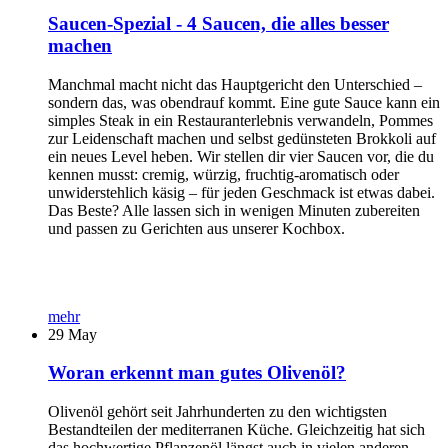
Saucen-Spezial - 4 Saucen, die alles besser
machen
Manchmal macht nicht das Hauptgericht den Unterschied –
sondern das, was obendrauf kommt. Eine gute Sauce kann ein
simples Steak in ein Restauranterlebnis verwandeln, Pommes
zur Leidenschaft machen und selbst gedünsteten Brokkoli auf
ein neues Level heben. Wir stellen dir vier Saucen vor, die du
kennen musst: cremig, würzig, fruchtig-aromatisch oder
unwiderstehlich käsig – für jeden Geschmack ist etwas dabei.
Das Beste? Alle lassen sich in wenigen Minuten zubereiten
und passen zu Gerichten aus unserer Kochbox.
mehr
29
May
Woran erkennt man gutes Olivenöl?
Olivenöl gehört seit Jahrhunderten zu den wichtigsten
Bestandteilen der mediterranen Küche. Gleichzeitig hat sich
das hochwertige Pflanzenöl längst auch in vielen anderen