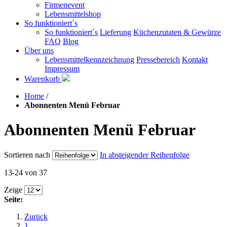
Firmenevent
Lebensmittelshop
So funktioniert´s
So funktioniert´s
Lieferung
Küchenzutaten & Gewürze
FAQ
Blog
Über uns
Lebensmittelkennzeichnung
Pressebereich
Kontakt
Impressum
Warenkorb
Home
/
Abonnenten Menü Februar
Abonnenten Menü Februar
Sortieren nach
In absteigender Reihenfolge
13-24 von 37
Zeige
Seite:
Zurück
1