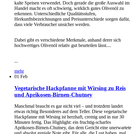
kalte Speisen verwendet. Doch gerade die große Auswahl im
Handel macht es oft schwierig, wirklich gutes Olivenöl zu
erkennen. Unterschiedliche Qualitätsstufen,
Herkunftsbezeichnungen und Preisunterschiede sorgen dafür,
dass viele Verbraucher unsicher werden.
Dabei gibt es verschiedene Merkmale, anhand derer sich
hochwertiges Olivenöl relativ gut beurteilen lässt....
...
mehr
01
Feb
Vegetarische Hackpfanne mit Wirsing zu Reis
und Aprikosen-Birnen-Chutney
Manchmal braucht es gar nicht viel – und trotzdem landet
etwas richtig Besonderes auf dem Teller. Diese vegetarische
Hackpfanne mit Wirsing ist herzhaft, cremig und in nur 30
Minuten fertig. Das Highlight: ein fruchtig-scharfes
Aprikosen-Birnen-Chutney, das dem Gericht eine unerwartete
und absolut geniale Note gibt. Für alle, die Lust haben, mal