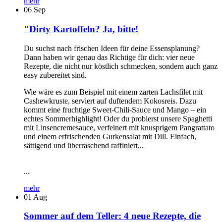
mehr
06
Sep
"Dirty Kartoffeln? Ja, bitte!
Du suchst nach frischen Ideen für deine Essensplanung?
Dann haben wir genau das Richtige für dich: vier neue
Rezepte, die nicht nur köstlich schmecken, sondern auch ganz
easy zubereitet sind.
Wie wäre es zum Beispiel mit einem zarten Lachsfilet mit
Cashewkruste, serviert auf duftendem Kokosreis. Dazu
kommt eine fruchtige Sweet-Chili-Sauce und Mango – ein
echtes Sommerhighlight! Oder du probierst unsere Spaghetti
mit Linsencremesauce, verfeinert mit knusprigem Pangrattato
und einem erfrischenden Gurkensalat mit Dill. Einfach,
sättigend und überraschend raffiniert...
...
mehr
01
Aug
Sommer auf dem Teller: 4 neue Rezepte, die