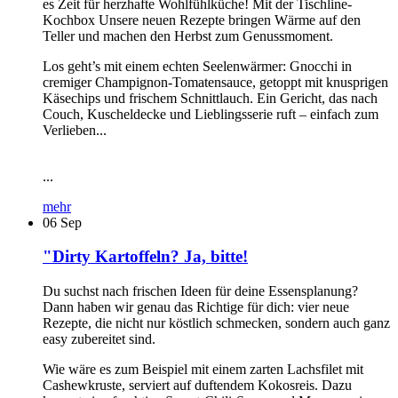
es Zeit für herzhafte Wohlfühlküche! Mit der Tischline-
Kochbox Unsere neuen Rezepte bringen Wärme auf den
Teller und machen den Herbst zum Genussmoment.
Los geht’s mit einem echten Seelenwärmer: Gnocchi in
cremiger Champignon-Tomatensauce, getoppt mit knusprigen
Käsechips und frischem Schnittlauch. Ein Gericht, das nach
Couch, Kuscheldecke und Lieblingsserie ruft – einfach zum
Verlieben...
...
mehr
06
Sep
"Dirty Kartoffeln? Ja, bitte!
Du suchst nach frischen Ideen für deine Essensplanung?
Dann haben wir genau das Richtige für dich: vier neue
Rezepte, die nicht nur köstlich schmecken, sondern auch ganz
easy zubereitet sind.
Wie wäre es zum Beispiel mit einem zarten Lachsfilet mit
Cashewkruste, serviert auf duftendem Kokosreis. Dazu