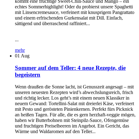
kommt eine fruchtige Sweet-Chili-Sauce und Mango – ein
echtes Sommerhighlight! Oder du probierst unsere Spaghetti
mit Linsencremesauce, verfeinert mit knusprigem Pangrattato
und einem erfrischenden Gurkensalat mit Dill. Einfach,
sättigend und überraschend raffiniert...
...
mehr
01
Aug
Sommer auf dem Teller: 4 neue Rezepte, die
begeistern
Wenn draußen die Sonne lacht, ist Genusszeit angesagt – mit
unseren neuesten Rezepten wird’s abwechslungsreich, frisch
und richtig lecker. Los geht’s mit einem neuen Klassiker in
neuem Gewand: Tortellini-Salat mit dreierlei Käse, verfeinert
mit Pesto und gerösteten Pinienkernen. Perfekt fürs Picknick
an heißen Tagen. Für alle, die es gern herzhaft-veggie mögen,
haben wir Butterbohnen mit Steinpilz-Sauce, Ofengemüse
und fruchtigen Preiselbeeren im Angebot. Ein Gericht, das
Wärme und Waldaromen auf den Teller...