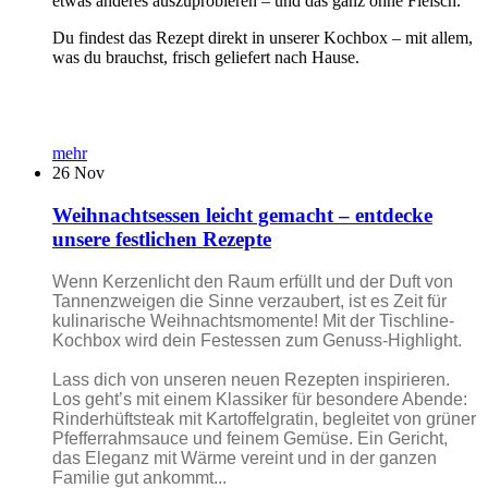
etwas anderes auszuprobieren – und das ganz ohne Fleisch.
Du findest das Rezept direkt in unserer Kochbox – mit allem,
was du brauchst, frisch geliefert nach Hause.
mehr
26
Nov
Weihnachtsessen leicht gemacht – entdecke
unsere festlichen Rezepte
Wenn Kerzenlicht den Raum erfüllt und der Duft von
Tannenzweigen die Sinne verzaubert, ist es Zeit für
kulinarische Weihnachtsmomente! Mit der Tischline-
Kochbox wird dein Festessen zum Genuss-Highlight.
Lass dich von unseren neuen Rezepten inspirieren.
Los geht’s mit einem Klassiker für besondere Abende:
Rinderhüftsteak mit Kartoffelgratin, begleitet von grüner
Pfefferrahmsauce und feinem Gemüse. Ein Gericht,
das Eleganz mit Wärme vereint und in der ganzen
Familie gut ankommt...