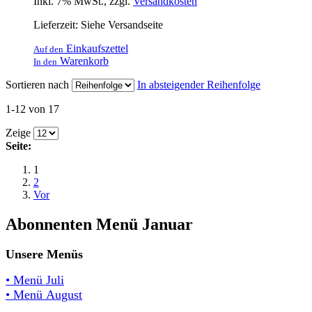
Inkl. 7% MwSt.
,
zzgl.
Versandkosten
Lieferzeit: Siehe Versandseite
Einkaufszettel
Auf den
Warenkorb
In den
Sortieren nach
In absteigender Reihenfolge
1-12 von 17
Zeige
Seite:
1
2
Vor
Abonnenten Menü Januar
Unsere Menüs
• Menü Juli
• Menü August