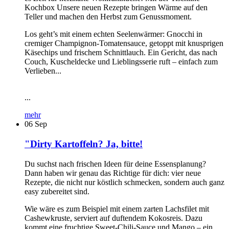
Kochbox Unsere neuen Rezepte bringen Wärme auf den
Teller und machen den Herbst zum Genussmoment.
Los geht’s mit einem echten Seelenwärmer: Gnocchi in
cremiger Champignon-Tomatensauce, getoppt mit knusprigen
Käsechips und frischem Schnittlauch. Ein Gericht, das nach
Couch, Kuscheldecke und Lieblingsserie ruft – einfach zum
Verlieben...
...
mehr
06
Sep
"Dirty Kartoffeln? Ja, bitte!
Du suchst nach frischen Ideen für deine Essensplanung?
Dann haben wir genau das Richtige für dich: vier neue
Rezepte, die nicht nur köstlich schmecken, sondern auch ganz
easy zubereitet sind.
Wie wäre es zum Beispiel mit einem zarten Lachsfilet mit
Cashewkruste, serviert auf duftendem Kokosreis. Dazu
kommt eine fruchtige Sweet-Chili-Sauce und Mango – ein