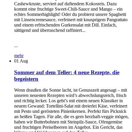
Cashewkruste, serviert auf duftendem Kokosreis. Dazu
kommt eine fruchtige Sweet-Chili-Sauce und Mango – ein
echtes Sommerhighlight! Oder du probierst unsere Spaghetti
mit Linsencremesauce, verfeinert mit knusprigem Pangrattato
und einem erfrischenden Gurkensalat mit Dill. Einfach,
sättigend und überraschend raffiniert...
...
mehr
01
Aug
Sommer auf dem Teller: 4 neue Rezepte, die
begeistern
Wenn draußen die Sonne lacht, ist Genusszeit angesagt – mit
unseren neuesten Rezepten wird’s abwechslungsreich, frisch
und richtig lecker. Los geht’s mit einem neuen Klassiker in
neuem Gewand: Tortellini-Salat mit dreierlei Käse, verfeinert
mit Pesto und gerösteten Pinienkernen. Perfekt fürs Picknick
an heißen Tagen. Für alle, die es gern herzhaft-veggie mögen,
haben wir Butterbohnen mit Steinpilz-Sauce, Ofengemüse
und fruchtigen Preiselbeeren im Angebot. Ein Gericht, das