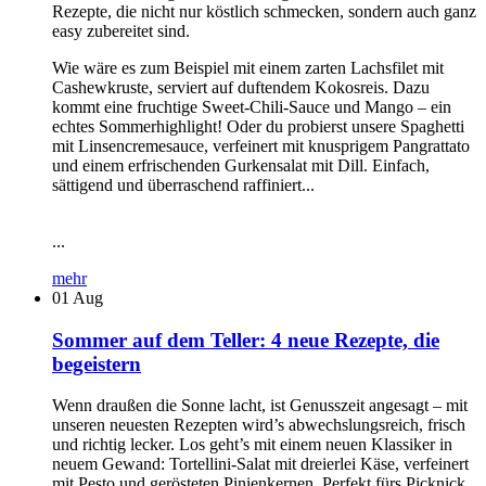
Rezepte, die nicht nur köstlich schmecken, sondern auch ganz
easy zubereitet sind.
Wie wäre es zum Beispiel mit einem zarten Lachsfilet mit
Cashewkruste, serviert auf duftendem Kokosreis. Dazu
kommt eine fruchtige Sweet-Chili-Sauce und Mango – ein
echtes Sommerhighlight! Oder du probierst unsere Spaghetti
mit Linsencremesauce, verfeinert mit knusprigem Pangrattato
und einem erfrischenden Gurkensalat mit Dill. Einfach,
sättigend und überraschend raffiniert...
...
mehr
01
Aug
Sommer auf dem Teller: 4 neue Rezepte, die
begeistern
Wenn draußen die Sonne lacht, ist Genusszeit angesagt – mit
unseren neuesten Rezepten wird’s abwechslungsreich, frisch
und richtig lecker. Los geht’s mit einem neuen Klassiker in
neuem Gewand: Tortellini-Salat mit dreierlei Käse, verfeinert
mit Pesto und gerösteten Pinienkernen. Perfekt fürs Picknick