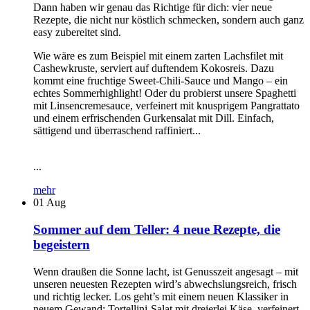
Dann haben wir genau das Richtige für dich: vier neue
Rezepte, die nicht nur köstlich schmecken, sondern auch ganz
easy zubereitet sind.
Wie wäre es zum Beispiel mit einem zarten Lachsfilet mit
Cashewkruste, serviert auf duftendem Kokosreis. Dazu
kommt eine fruchtige Sweet-Chili-Sauce und Mango – ein
echtes Sommerhighlight! Oder du probierst unsere Spaghetti
mit Linsencremesauce, verfeinert mit knusprigem Pangrattato
und einem erfrischenden Gurkensalat mit Dill. Einfach,
sättigend und überraschend raffiniert...
...
mehr
01
Aug
Sommer auf dem Teller: 4 neue Rezepte, die
begeistern
Wenn draußen die Sonne lacht, ist Genusszeit angesagt – mit
unseren neuesten Rezepten wird’s abwechslungsreich, frisch
und richtig lecker. Los geht’s mit einem neuen Klassiker in
neuem Gewand: Tortellini-Salat mit dreierlei Käse, verfeinert