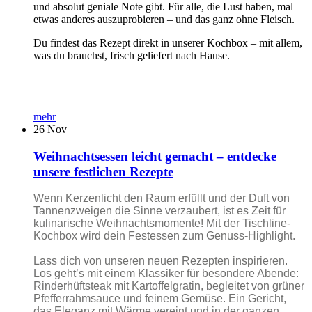
und absolut geniale Note gibt. Für alle, die Lust haben, mal
etwas anderes auszuprobieren – und das ganz ohne Fleisch.
Du findest das Rezept direkt in unserer Kochbox – mit allem,
was du brauchst, frisch geliefert nach Hause.
mehr
26
Nov
Weihnachtsessen leicht gemacht – entdecke
unsere festlichen Rezepte
Wenn Kerzenlicht den Raum erfüllt und der Duft von
Tannenzweigen die Sinne verzaubert, ist es Zeit für
kulinarische Weihnachtsmomente! Mit der Tischline-
Kochbox wird dein Festessen zum Genuss-Highlight.
Lass dich von unseren neuen Rezepten inspirieren.
Los geht’s mit einem Klassiker für besondere Abende:
Rinderhüftsteak mit Kartoffelgratin, begleitet von grüner
Pfefferrahmsauce und feinem Gemüse. Ein Gericht,
das Eleganz mit Wärme vereint und in der ganzen