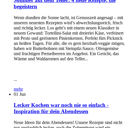
Sommer auf dem Teller: 4 neue Rezepte, die
begeistern
Wenn draußen die Sonne lacht, ist Genusszeit angesagt – mit
unseren neuesten Rezepten wird’s abwechslungsreich, frisch
und richtig lecker. Los geht’s mit einem neuen Klassiker in
neuem Gewand: Tortellini-Salat mit dreierlei Käse, verfeinert
mit Pesto und gerösteten Pinienkernen. Perfekt fürs Picknick
an heißen Tagen. Für alle, die es gern herzhaft-veggie mögen,
haben wir Butterbohnen mit Steinpilz-Sauce, Ofengemüse
und fruchtigen Preiselbeeren im Angebot. Ein Gericht, das
Wärme und Waldaromen auf den Teller...
...
mehr
01
Jun
Lecker Kochen war noch nie so einfach -
Inspiration für dein Abendessen
Neue Ideen für dein Abendessen! Unsere Rezepte sind nicht
nur unglaublich lecker, auch die Zubereitung wird ein