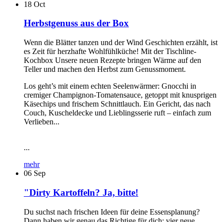
18
Oct
Herbstgenuss aus der Box
Wenn die Blätter tanzen und der Wind Geschichten erzählt, ist
es Zeit für herzhafte Wohlfühlküche! Mit der Tischline-
Kochbox Unsere neuen Rezepte bringen Wärme auf den
Teller und machen den Herbst zum Genussmoment.
Los geht’s mit einem echten Seelenwärmer: Gnocchi in
cremiger Champignon-Tomatensauce, getoppt mit knusprigen
Käsechips und frischem Schnittlauch. Ein Gericht, das nach
Couch, Kuscheldecke und Lieblingsserie ruft – einfach zum
Verlieben...
...
mehr
06
Sep
"Dirty Kartoffeln? Ja, bitte!
Du suchst nach frischen Ideen für deine Essensplanung?
Dann haben wir genau das Richtige für dich: vier neue