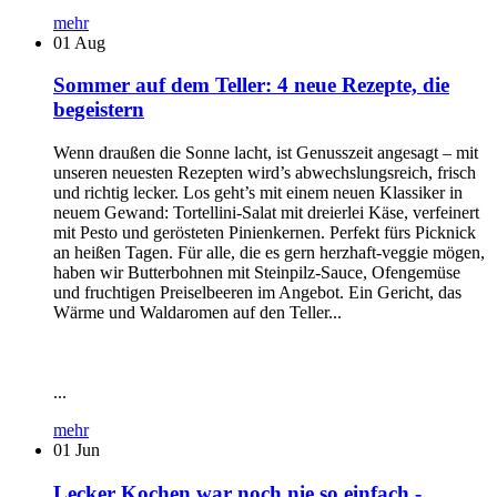
mehr
01
Aug
Sommer auf dem Teller: 4 neue Rezepte, die
begeistern
Wenn draußen die Sonne lacht, ist Genusszeit angesagt – mit
unseren neuesten Rezepten wird’s abwechslungsreich, frisch
und richtig lecker. Los geht’s mit einem neuen Klassiker in
neuem Gewand: Tortellini-Salat mit dreierlei Käse, verfeinert
mit Pesto und gerösteten Pinienkernen. Perfekt fürs Picknick
an heißen Tagen. Für alle, die es gern herzhaft-veggie mögen,
haben wir Butterbohnen mit Steinpilz-Sauce, Ofengemüse
und fruchtigen Preiselbeeren im Angebot. Ein Gericht, das
Wärme und Waldaromen auf den Teller...
...
mehr
01
Jun
Lecker Kochen war noch nie so einfach -