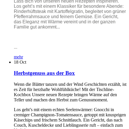
Lass dich von unseren neuen Rezepten inspirieren.
Los geht’s mit einem Klassiker für besondere Abende:
Rinderhüftsteak mit Kartoffelgratin, begleitet von grüner
Pfefferrahmsauce und feinem Gemüse. Ein Gericht,
das Eleganz mit Wärme vereint und in der ganzen
Familie gut ankommt...
...
mehr
18
Oct
Herbstgenuss aus der Box
Wenn die Blätter tanzen und der Wind Geschichten erzählt, ist
es Zeit für herzhafte Wohlfühlküche! Mit der Tischline-
Kochbox Unsere neuen Rezepte bringen Wärme auf den
Teller und machen den Herbst zum Genussmoment.
Los geht’s mit einem echten Seelenwärmer: Gnocchi in
cremiger Champignon-Tomatensauce, getoppt mit knusprigen
Käsechips und frischem Schnittlauch. Ein Gericht, das nach
Couch, Kuscheldecke und Lieblingsserie ruft – einfach zum