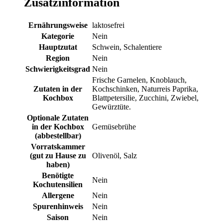
Zusatzinformation
Ernährungsweise
laktosefrei
Kategorie
Nein
Hauptzutat
Schwein, Schalentiere
Region
Nein
Schwierigkeitsgrad
Nein
Frische Garnelen, Knoblauch,
Zutaten in der
Kochschinken, Naturreis Paprika,
Kochbox
Blattpetersilie, Zucchini, Zwiebel,
Gewürztüte.
Optionale Zutaten
in der Kochbox
Gemüsebrühe
(abbestellbar)
Vorratskammer
(gut zu Hause zu
Olivenöl, Salz
haben)
Benötigte
Nein
Kochutensilien
Allergene
Nein
Spurenhinweis
Nein
Saison
Nein