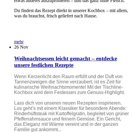
etwas anderes auszuprobieren – und das ganz ohne Fleisch.
Du findest das Rezept direkt in unserer Kochbox – mit allem,
was du brauchst, frisch geliefert nach Hause.
mehr
26
Nov
Weihnachtsessen leicht gemacht – entdecke
unsere festlichen Rezepte
Wenn Kerzenlicht den Raum erfüllt und der Duft von
Tannenzweigen die Sinne verzaubert, ist es Zeit für
kulinarische Weihnachtsmomente! Mit der Tischline-
Kochbox wird dein Festessen zum Genuss-Highlight.
Lass dich von unseren neuen Rezepten inspirieren.
Los geht’s mit einem Klassiker für besondere Abende:
Rinderhüftsteak mit Kartoffelgratin, begleitet von grüner
Pfefferrahmsauce und feinem Gemüse. Ein Gericht,
das Eleganz mit Wärme vereint und in der ganzen
Familie gut ankommt...