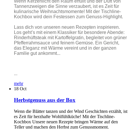
Wenn Kerzenlicht den Raum erfüllt und der Duft von
Tannenzweigen die Sinne verzaubert, ist es Zeit für
kulinarische Weihnachtsmomente! Mit der Tischline-
Kochbox wird dein Festessen zum Genuss-Highlight.
Lass dich von unseren neuen Rezepten inspirieren.
Los geht’s mit einem Klassiker für besondere Abende:
Rinderhüftsteak mit Kartoffelgratin, begleitet von grüner
Pfefferrahmsauce und feinem Gemüse. Ein Gericht,
das Eleganz mit Wärme vereint und in der ganzen
Familie gut ankommt...
...
mehr
18
Oct
Herbstgenuss aus der Box
Wenn die Blätter tanzen und der Wind Geschichten erzählt, ist
es Zeit für herzhafte Wohlfühlküche! Mit der Tischline-
Kochbox Unsere neuen Rezepte bringen Wärme auf den
Teller und machen den Herbst zum Genussmoment.