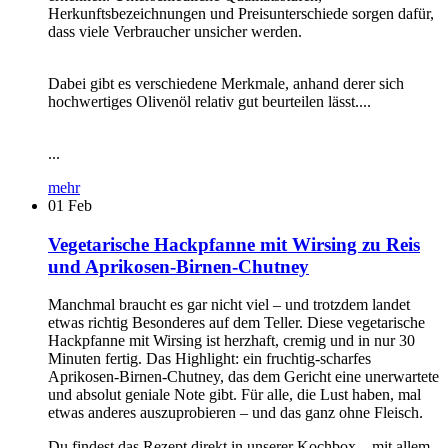
Herkunftsbezeichnungen und Preisunterschiede sorgen dafür,
dass viele Verbraucher unsicher werden.
Dabei gibt es verschiedene Merkmale, anhand derer sich
hochwertiges Olivenöl relativ gut beurteilen lässt....
...
mehr
01
Feb
Vegetarische Hackpfanne mit Wirsing zu Reis
und Aprikosen-Birnen-Chutney
Manchmal braucht es gar nicht viel – und trotzdem landet
etwas richtig Besonderes auf dem Teller. Diese vegetarische
Hackpfanne mit Wirsing ist herzhaft, cremig und in nur 30
Minuten fertig. Das Highlight: ein fruchtig-scharfes
Aprikosen-Birnen-Chutney, das dem Gericht eine unerwartete
und absolut geniale Note gibt. Für alle, die Lust haben, mal
etwas anderes auszuprobieren – und das ganz ohne Fleisch.
Du findest das Rezept direkt in unserer Kochbox – mit allem,