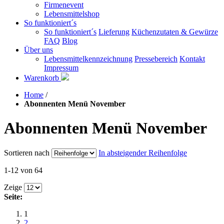
Firmenevent
Lebensmittelshop
So funktioniert´s
So funktioniert´s
Lieferung
Küchenzutaten & Gewürze
FAQ
Blog
Über uns
Lebensmittelkennzeichnung
Pressebereich
Kontakt
Impressum
Warenkorb
Home
/
Abonnenten Menü November
Abonnenten Menü November
Sortieren nach
In absteigender Reihenfolge
1-12 von 64
Zeige
Seite:
1
2