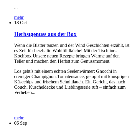
...
mehr
18
Oct
Herbstgenuss aus der Box
Wenn die Blätter tanzen und der Wind Geschichten erzählt, ist
es Zeit für herzhafte Wohlfühlküche! Mit der Tischline-
Kochbox Unsere neuen Rezepte bringen Wärme auf den
Teller und machen den Herbst zum Genussmoment.
Los geht’s mit einem echten Seelenwärmer: Gnocchi in
cremiger Champignon-Tomatensauce, getoppt mit knusprigen
Käsechips und frischem Schnittlauch. Ein Gericht, das nach
Couch, Kuscheldecke und Lieblingsserie ruft – einfach zum
Verlieben...
...
mehr
06
Sep