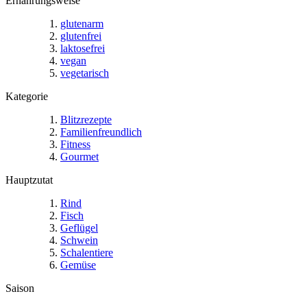
Ernährungsweise
glutenarm
glutenfrei
laktosefrei
vegan
vegetarisch
Kategorie
Blitzrezepte
Familienfreundlich
Fitness
Gourmet
Hauptzutat
Rind
Fisch
Geflügel
Schwein
Schalentiere
Gemüse
Saison