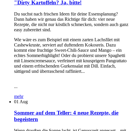
"Dirty Kartoffeln? Ja, bitte!
Du suchst nach frischen Ideen für deine Essensplanung?
Dann haben wir genau das Richtige für dich: vier neue
Rezepte, die nicht nur köstlich schmecken, sondern auch ganz
easy zubereitet sind.
Wie wäre es zum Beispiel mit einem zarten Lachsfilet mit
Cashewkruste, serviert auf duftendem Kokosreis. Dazu
kommt eine fruchtige Sweet-Chili-Sauce und Mango – ein
echtes Sommerhighlight! Oder du probierst unsere Spaghetti
mit Linsencremesauce, verfeinert mit knusprigem Pangrattato
und einem erfrischenden Gurkensalat mit Dill. Einfach,
sättigend und überraschend raffiniert...
...
mehr
01
Aug
Sommer auf dem Teller: 4 neue Rezepte, die
begeistern
Wenn draußen die Sonne lacht, ist Genusszeit angesagt – mit