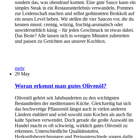
sondern das, was obendrauf kommt. Eine gute Sauce kann ein
simples Steak in ein Restauranterlebnis verwandeln, Pommes
zur Leidenschaft machen und selbst gedünsteten Brokkoli auf
ein neues Level heben. Wir stellen dir vier Saucen vor, die du
kennen musst: cremig, würzig, fruchtig-aromatisch oder
unwiderstehlich käsig – für jeden Geschmack ist etwas dabei.
Das Beste? Alle lassen sich in wenigen Minuten zubereiten
und passen zu Gerichten aus unserer Kochbox.
mehr
29
May
Woran erkennt man gutes Olivenöl?
Olivenöl gehört seit Jahrhunderten zu den wichtigsten
Bestandteilen der mediterranen Küche. Gleichzeitig hat sich
das hochwertige Pflanzenöl längst auch in vielen anderen
Ländern etabliert und wird sowohl zum Kochen als auch für
kalte Speisen verwendet. Doch gerade die große Auswahl im
Handel macht es oft schwierig, wirklich gutes Olivenöl zu
erkennen. Unterschiedliche Qualitätsstufen,
Herkunftsbezeichnungen und Preisunterschiede sorgen dafür,