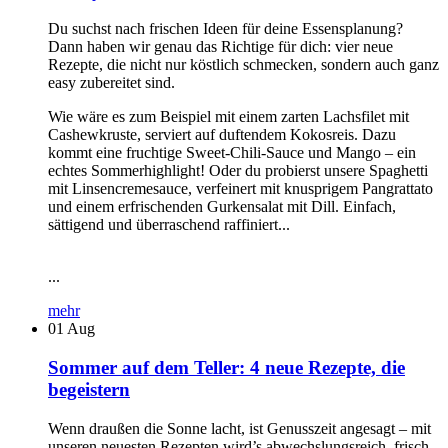
Du suchst nach frischen Ideen für deine Essensplanung?
Dann haben wir genau das Richtige für dich: vier neue
Rezepte, die nicht nur köstlich schmecken, sondern auch ganz
easy zubereitet sind.
Wie wäre es zum Beispiel mit einem zarten Lachsfilet mit
Cashewkruste, serviert auf duftendem Kokosreis. Dazu
kommt eine fruchtige Sweet-Chili-Sauce und Mango – ein
echtes Sommerhighlight! Oder du probierst unsere Spaghetti
mit Linsencremesauce, verfeinert mit knusprigem Pangrattato
und einem erfrischenden Gurkensalat mit Dill. Einfach,
sättigend und überraschend raffiniert...
...
mehr
01
Aug
Sommer auf dem Teller: 4 neue Rezepte, die
begeistern
Wenn draußen die Sonne lacht, ist Genusszeit angesagt – mit
unseren neuesten Rezepten wird’s abwechslungsreich, frisch