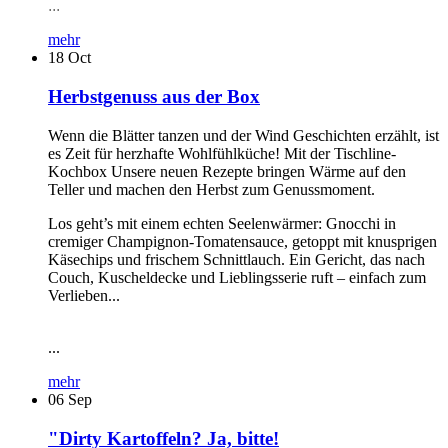
...
mehr
18
Oct
Herbstgenuss aus der Box
Wenn die Blätter tanzen und der Wind Geschichten erzählt, ist
es Zeit für herzhafte Wohlfühlküche! Mit der Tischline-
Kochbox Unsere neuen Rezepte bringen Wärme auf den
Teller und machen den Herbst zum Genussmoment.
Los geht’s mit einem echten Seelenwärmer: Gnocchi in
cremiger Champignon-Tomatensauce, getoppt mit knusprigen
Käsechips und frischem Schnittlauch. Ein Gericht, das nach
Couch, Kuscheldecke und Lieblingsserie ruft – einfach zum
Verlieben...
...
mehr
06
Sep
"Dirty Kartoffeln? Ja, bitte!