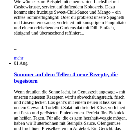
Wie wäre es zum Beispiel mit einem zarten Lachsfilet mit
Cashewkruste, serviert auf duftendem Kokosreis. Dazu
kommt eine fruchtige Sweet-Chili-Sauce und Mango – ein
echtes Sommerhighlight! Oder du probierst unsere Spaghetti
mit Linsencremesauce, verfeinert mit knusprigem Pangrattato
und einem erfrischenden Gurkensalat mit Dill. Einfach,
sättigend und überraschend raffiniert...
...
mehr
01
Aug
Sommer auf dem Teller: 4 neue Rezepte, die
begeistern
Wenn draußen die Sonne lacht, ist Genusszeit angesagt – mit
unseren neuesten Rezepten wird’s abwechslungsreich, frisch
und richtig lecker. Los geht’s mit einem neuen Klassiker in
neuem Gewand: Tortellini-Salat mit dreierlei Käse, verfeinert
mit Pesto und gerösteten Pinienkernen. Perfekt fürs Picknick
an heißen Tagen. Für alle, die es gern herzhaft-veggie mögen,
haben wir Butterbohnen mit Steinpilz-Sauce, Ofengemüse
und fruchtigen Preiselbeeren im Angebot. Ein Gericht, das