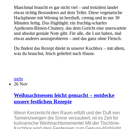
Manchmal braucht es gar nicht viel – und trotzdem landet
etwas richtig Besonderes auf dem Teller. Diese vegetarische
Hackpfanne mit Wirsing ist herzhaft, cremig und in nur 30
Minuten fertig. Das Highlight: ein fruchtig-scharfes
Aprikosen-Birnen-Chutney, das dem Gericht eine unerwartete
und absolut geniale Note gibt. Für alle, die Lust haben, mal
etwas anderes auszuprobieren – und das ganz ohne Fleisch.
Du findest das Rezept direkt in unserer Kochbox – mit allem,
was du brauchst, frisch geliefert nach Hause.
mehr
26
Nov
Weihnachtsessen leicht gemacht – entdecke
unsere festlichen Rezepte
Wenn Kerzenlicht den Raum erfüllt und der Duft von
Tannenzweigen die Sinne verzaubert, ist es Zeit für
kulinarische Weihnachtsmomente! Mit der Tischline-
Kochbox wird dein Festessen zum Genuss-Highlight.