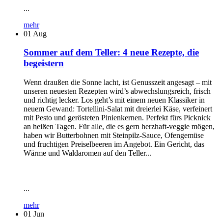
...
mehr
01
Aug
Sommer auf dem Teller: 4 neue Rezepte, die
begeistern
Wenn draußen die Sonne lacht, ist Genusszeit angesagt – mit
unseren neuesten Rezepten wird’s abwechslungsreich, frisch
und richtig lecker. Los geht’s mit einem neuen Klassiker in
neuem Gewand: Tortellini-Salat mit dreierlei Käse, verfeinert
mit Pesto und gerösteten Pinienkernen. Perfekt fürs Picknick
an heißen Tagen. Für alle, die es gern herzhaft-veggie mögen,
haben wir Butterbohnen mit Steinpilz-Sauce, Ofengemüse
und fruchtigen Preiselbeeren im Angebot. Ein Gericht, das
Wärme und Waldaromen auf den Teller...
...
mehr
01
Jun