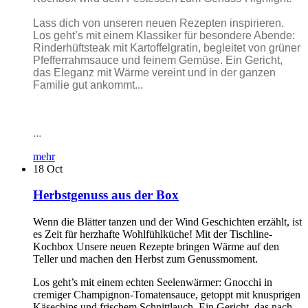
Lass dich von unseren neuen Rezepten inspirieren.
Los geht’s mit einem Klassiker für besondere Abende:
Rinderhüftsteak mit Kartoffelgratin, begleitet von grüner
Pfefferrahmsauce und feinem Gemüse. Ein Gericht,
das Eleganz mit Wärme vereint und in der ganzen
Familie gut ankommt...
...
mehr
18
Oct
Herbstgenuss aus der Box
Wenn die Blätter tanzen und der Wind Geschichten erzählt, ist
es Zeit für herzhafte Wohlfühlküche! Mit der Tischline-
Kochbox Unsere neuen Rezepte bringen Wärme auf den
Teller und machen den Herbst zum Genussmoment.
Los geht’s mit einem echten Seelenwärmer: Gnocchi in
cremiger Champignon-Tomatensauce, getoppt mit knusprigen
Käsechips und frischem Schnittlauch. Ein Gericht, das nach