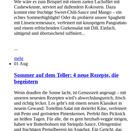
Wie wäre es zum Beispiel mit einem zarten Lachsfilet mit
Cashewkruste, serviert auf duftendem Kokosreis. Dazu
kommt eine fruchtige Sweet-Chili-Sauce und Mango – ein
echtes Sommerhighlight! Oder du probierst unsere Spaghetti
mit Linsencremesauce, verfeinert mit knusprigem Pangrattato
und einem erfrischenden Gurkensalat mit Dill. Einfach,
sättigend und überraschend raffiniert...
...
mehr
01
Aug
Sommer auf dem Teller: 4 neue Rezepte, die
begeistern
Wenn draußen die Sonne lacht, ist Genusszeit angesagt – mit
unseren neuesten Rezepten wird’s abwechslungsreich, frisch
und richtig lecker. Los geht’s mit einem neuen Klassiker in
neuem Gewand: Tortellini-Salat mit dreierlei Käse, verfeinert
mit Pesto und gerösteten Pinienkernen. Perfekt fürs Picknick
an heißen Tagen. Für alle, die es gern herzhaft-veggie mögen,
haben wir Butterbohnen mit Steinpilz-Sauce, Ofengemüse
und fruchtigen Preiselbeeren im Angebot. Ein Gericht, das