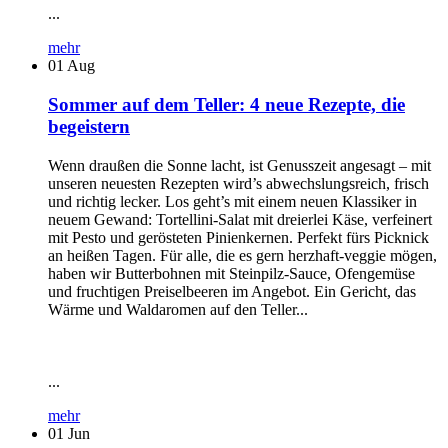
...
mehr
01
Aug
Sommer auf dem Teller: 4 neue Rezepte, die
begeistern
Wenn draußen die Sonne lacht, ist Genusszeit angesagt – mit
unseren neuesten Rezepten wird’s abwechslungsreich, frisch
und richtig lecker. Los geht’s mit einem neuen Klassiker in
neuem Gewand: Tortellini-Salat mit dreierlei Käse, verfeinert
mit Pesto und gerösteten Pinienkernen. Perfekt fürs Picknick
an heißen Tagen. Für alle, die es gern herzhaft-veggie mögen,
haben wir Butterbohnen mit Steinpilz-Sauce, Ofengemüse
und fruchtigen Preiselbeeren im Angebot. Ein Gericht, das
Wärme und Waldaromen auf den Teller...
...
mehr
01
Jun