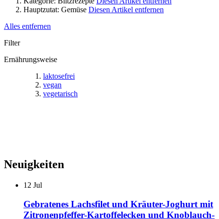
Kategorie:
Blitzrezepte
Diesen Artikel entfernen
Hauptzutat:
Gemüse
Diesen Artikel entfernen
Alles entfernen
Filter
Ernährungsweise
laktosefrei
vegan
vegetarisch
Neuigkeiten
12
Jul
Gebratenes Lachsfilet und Kräuter-Joghurt mit
Zitronenpfeffer-Kartoffelecken und Knoblauch-