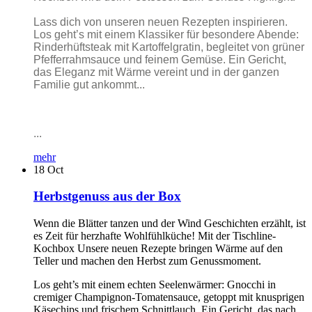
Lass dich von unseren neuen Rezepten inspirieren.
Los geht’s mit einem Klassiker für besondere Abende:
Rinderhüftsteak mit Kartoffelgratin, begleitet von grüner
Pfefferrahmsauce und feinem Gemüse. Ein Gericht,
das Eleganz mit Wärme vereint und in der ganzen
Familie gut ankommt...
...
mehr
18
Oct
Herbstgenuss aus der Box
Wenn die Blätter tanzen und der Wind Geschichten erzählt, ist
es Zeit für herzhafte Wohlfühlküche! Mit der Tischline-
Kochbox Unsere neuen Rezepte bringen Wärme auf den
Teller und machen den Herbst zum Genussmoment.
Los geht’s mit einem echten Seelenwärmer: Gnocchi in
cremiger Champignon-Tomatensauce, getoppt mit knusprigen
Käsechips und frischem Schnittlauch. Ein Gericht, das nach