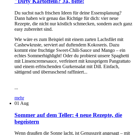
"Dirty Kartoffeln? Ja, bitte!
Du suchst nach frischen Ideen für deine Essensplanung?
Dann haben wir genau das Richtige für dich: vier neue
Rezepte, die nicht nur köstlich schmecken, sondern auch ganz
easy zubereitet sind.
Wie wäre es zum Beispiel mit einem zarten Lachsfilet mit
Cashewkruste, serviert auf duftendem Kokosreis. Dazu
kommt eine fruchtige Sweet-Chili-Sauce und Mango – ein
echtes Sommerhighlight! Oder du probierst unsere Spaghetti
mit Linsencremesauce, verfeinert mit knusprigem Pangrattato
und einem erfrischenden Gurkensalat mit Dill. Einfach,
sättigend und überraschend raffiniert...
...
mehr
01
Aug
Sommer auf dem Teller: 4 neue Rezepte, die
begeistern
Wenn draußen die Sonne lacht, ist Genusszeit angesagt – mit