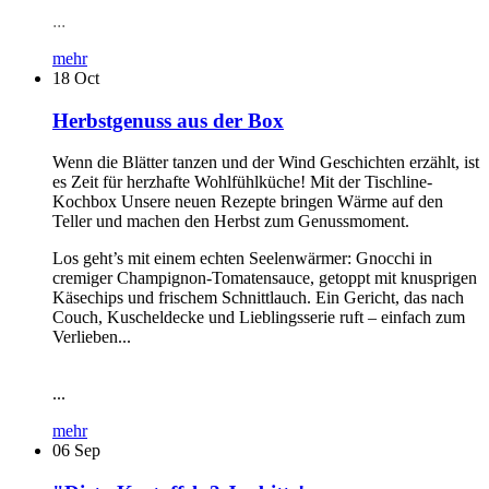
...
mehr
18
Oct
Herbstgenuss aus der Box
Wenn die Blätter tanzen und der Wind Geschichten erzählt, ist
es Zeit für herzhafte Wohlfühlküche! Mit der Tischline-
Kochbox Unsere neuen Rezepte bringen Wärme auf den
Teller und machen den Herbst zum Genussmoment.
Los geht’s mit einem echten Seelenwärmer: Gnocchi in
cremiger Champignon-Tomatensauce, getoppt mit knusprigen
Käsechips und frischem Schnittlauch. Ein Gericht, das nach
Couch, Kuscheldecke und Lieblingsserie ruft – einfach zum
Verlieben...
...
mehr
06
Sep