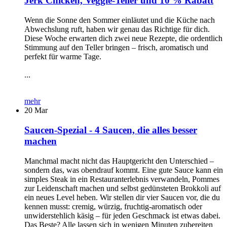
Jerk Chicken, Veggie-Teller und 10 % Rabatt
Wenn die Sonne den Sommer einläutet und die Küche nach
Abwechslung ruft, haben wir genau das Richtige für dich.
Diese Woche erwarten dich zwei neue Rezepte, die ordentlich
Stimmung auf den Teller bringen – frisch, aromatisch und
perfekt für warme Tage.
...
mehr
20
Mar
Saucen-Spezial - 4 Saucen, die alles besser
machen
Manchmal macht nicht das Hauptgericht den Unterschied –
sondern das, was obendrauf kommt. Eine gute Sauce kann ein
simples Steak in ein Restauranterlebnis verwandeln, Pommes
zur Leidenschaft machen und selbst gedünsteten Brokkoli auf
ein neues Level heben. Wir stellen dir vier Saucen vor, die du
kennen musst: cremig, würzig, fruchtig-aromatisch oder
unwiderstehlich käsig – für jeden Geschmack ist etwas dabei.
Das Beste? Alle lassen sich in wenigen Minuten zubereiten