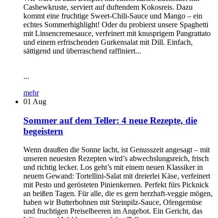
Cashewkruste, serviert auf duftendem Kokosreis. Dazu
kommt eine fruchtige Sweet-Chili-Sauce und Mango – ein
echtes Sommerhighlight! Oder du probierst unsere Spaghetti
mit Linsencremesauce, verfeinert mit knusprigem Pangrattato
und einem erfrischenden Gurkensalat mit Dill. Einfach,
sättigend und überraschend raffiniert...
...
mehr
01
Aug
Sommer auf dem Teller: 4 neue Rezepte, die
begeistern
Wenn draußen die Sonne lacht, ist Genusszeit angesagt – mit
unseren neuesten Rezepten wird’s abwechslungsreich, frisch
und richtig lecker. Los geht’s mit einem neuen Klassiker in
neuem Gewand: Tortellini-Salat mit dreierlei Käse, verfeinert
mit Pesto und gerösteten Pinienkernen. Perfekt fürs Picknick
an heißen Tagen. Für alle, die es gern herzhaft-veggie mögen,
haben wir Butterbohnen mit Steinpilz-Sauce, Ofengemüse
und fruchtigen Preiselbeeren im Angebot. Ein Gericht, das