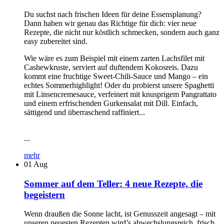
Du suchst nach frischen Ideen für deine Essensplanung?
Dann haben wir genau das Richtige für dich: vier neue
Rezepte, die nicht nur köstlich schmecken, sondern auch ganz
easy zubereitet sind.
Wie wäre es zum Beispiel mit einem zarten Lachsfilet mit
Cashewkruste, serviert auf duftendem Kokosreis. Dazu
kommt eine fruchtige Sweet-Chili-Sauce und Mango – ein
echtes Sommerhighlight! Oder du probierst unsere Spaghetti
mit Linsencremesauce, verfeinert mit knusprigem Pangrattato
und einem erfrischenden Gurkensalat mit Dill. Einfach,
sättigend und überraschend raffiniert...
...
mehr
01
Aug
Sommer auf dem Teller: 4 neue Rezepte, die
begeistern
Wenn draußen die Sonne lacht, ist Genusszeit angesagt – mit
unseren neuesten Rezepten wird’s abwechslungsreich, frisch