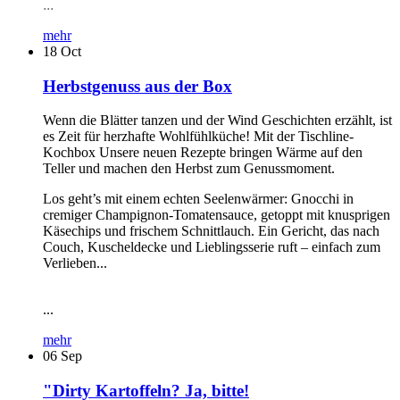
...
mehr
18
Oct
Herbstgenuss aus der Box
Wenn die Blätter tanzen und der Wind Geschichten erzählt, ist
es Zeit für herzhafte Wohlfühlküche! Mit der Tischline-
Kochbox Unsere neuen Rezepte bringen Wärme auf den
Teller und machen den Herbst zum Genussmoment.
Los geht’s mit einem echten Seelenwärmer: Gnocchi in
cremiger Champignon-Tomatensauce, getoppt mit knusprigen
Käsechips und frischem Schnittlauch. Ein Gericht, das nach
Couch, Kuscheldecke und Lieblingsserie ruft – einfach zum
Verlieben...
...
mehr
06
Sep
"Dirty Kartoffeln? Ja, bitte!