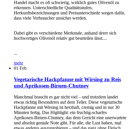
Handel macht es oft schwierig, wirklich gutes Olivenöl zu
erkennen. Unterschiedliche Qualitätsstufen,
Herkunftsbezeichnungen und Preisunterschiede sorgen dafür,
dass viele Verbraucher unsicher werden.
Dabei gibt es verschiedene Merkmale, anhand derer sich
hochwertiges Olivenöl relativ gut beurteilen lässt....
...
mehr
01
Feb
Vegetarische Hackpfanne mit Wirsing zu Reis
und Aprikosen-Birnen-Chutney
Manchmal braucht es gar nicht viel – und trotzdem landet
etwas richtig Besonderes auf dem Teller. Diese vegetarische
Hackpfanne mit Wirsing ist herzhaft, cremig und in nur 30
Minuten fertig. Das Highlight: ein fruchtig-scharfes
Aprikosen-Birnen-Chutney, das dem Gericht eine unerwartete
und absolut geniale Note gibt. Für alle, die Lust haben, mal
etwas anderes auszuprobieren – und das ganz ohne Fleisch.