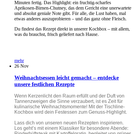
Minuten fertig. Das Highlight: ein fruchtig-scharfes
Aprikosen-Birnen-Chutney, das dem Gericht eine unerwartete
und absolut geniale Note gibt. Für alle, die Lust haben, mal
etwas anderes auszuprobieren – und das ganz ohne Fleisch.
Du findest das Rezept direkt in unserer Kochbox – mit allem,
was du brauchst, frisch geliefert nach Hause.
mehr
26
Nov
Weihnachtsessen leicht gemacht – entdecke
unsere festlichen Rezepte
Wenn Kerzenlicht den Raum erfüllt und der Duft von
Tannenzweigen die Sinne verzaubert, ist es Zeit für
kulinarische Weihnachtsmomente! Mit der Tischline-
Kochbox wird dein Festessen zum Genuss-Highlight.
Lass dich von unseren neuen Rezepten inspirieren.
Los geht’s mit einem Klassiker für besondere Abende:
Rinderhüftsteak mit Kartoffelgratin, begleitet von grüner