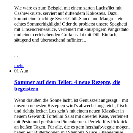
Wie wäre es zum Beispiel mit einem zarten Lachsfilet mit
Cashewkruste, serviert auf duftendem Kokosreis. Dazu
kommt eine fruchtige Sweet-Chili-Sauce und Mango – ein
echtes Sommerhighlight! Oder du probierst unsere Spaghetti
mit Linsencremesauce, verfeinert mit knusprigem Pangrattato
und einem erfrischenden Gurkensalat mit Dill. Einfach,
sättigend und überraschend raffiniert...
...
mehr
01
Aug
Sommer auf dem Teller: 4 neue Rezepte, die
begeistern
Wenn draußen die Sonne lacht, ist Genusszeit angesagt – mit
unseren neuesten Rezepten wird’s abwechslungsreich, frisch
und richtig lecker. Los geht’s mit einem neuen Klassiker in
neuem Gewand: Tortellini-Salat mit dreierlei Käse, verfeinert
mit Pesto und gerösteten Pinienkernen. Perfekt fürs Picknick
an heißen Tagen. Für alle, die es gern herzhaft-veggie mögen,
haben wir Butterbohnen mit Steinpilz-Sauce, Ofengemüse