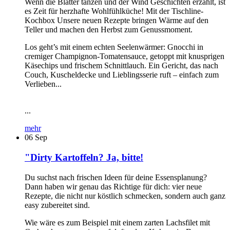
Wenn die Blätter tanzen und der Wind Geschichten erzählt, ist
es Zeit für herzhafte Wohlfühlküche! Mit der Tischline-
Kochbox Unsere neuen Rezepte bringen Wärme auf den
Teller und machen den Herbst zum Genussmoment.
Los geht’s mit einem echten Seelenwärmer: Gnocchi in
cremiger Champignon-Tomatensauce, getoppt mit knusprigen
Käsechips und frischem Schnittlauch. Ein Gericht, das nach
Couch, Kuscheldecke und Lieblingsserie ruft – einfach zum
Verlieben...
...
mehr
06
Sep
"Dirty Kartoffeln? Ja, bitte!
Du suchst nach frischen Ideen für deine Essensplanung?
Dann haben wir genau das Richtige für dich: vier neue
Rezepte, die nicht nur köstlich schmecken, sondern auch ganz
easy zubereitet sind.
Wie wäre es zum Beispiel mit einem zarten Lachsfilet mit