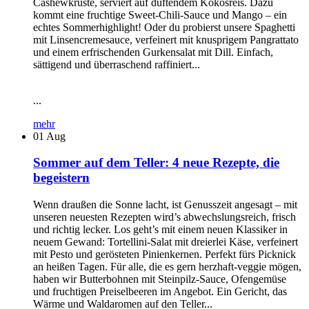
Cashewkruste, serviert auf duftendem Kokosreis. Dazu
kommt eine fruchtige Sweet-Chili-Sauce und Mango – ein
echtes Sommerhighlight! Oder du probierst unsere Spaghetti
mit Linsencremesauce, verfeinert mit knusprigem Pangrattato
und einem erfrischenden Gurkensalat mit Dill. Einfach,
sättigend und überraschend raffiniert...
...
mehr
01
Aug
Sommer auf dem Teller: 4 neue Rezepte, die
begeistern
Wenn draußen die Sonne lacht, ist Genusszeit angesagt – mit
unseren neuesten Rezepten wird’s abwechslungsreich, frisch
und richtig lecker. Los geht’s mit einem neuen Klassiker in
neuem Gewand: Tortellini-Salat mit dreierlei Käse, verfeinert
mit Pesto und gerösteten Pinienkernen. Perfekt fürs Picknick
an heißen Tagen. Für alle, die es gern herzhaft-veggie mögen,
haben wir Butterbohnen mit Steinpilz-Sauce, Ofengemüse
und fruchtigen Preiselbeeren im Angebot. Ein Gericht, das
Wärme und Waldaromen auf den Teller...