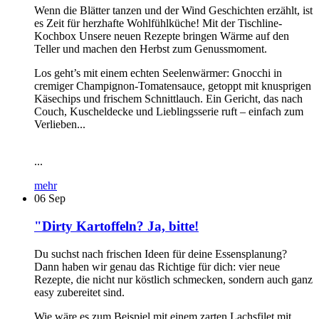
Wenn die Blätter tanzen und der Wind Geschichten erzählt, ist
es Zeit für herzhafte Wohlfühlküche! Mit der Tischline-
Kochbox Unsere neuen Rezepte bringen Wärme auf den
Teller und machen den Herbst zum Genussmoment.
Los geht’s mit einem echten Seelenwärmer: Gnocchi in
cremiger Champignon-Tomatensauce, getoppt mit knusprigen
Käsechips und frischem Schnittlauch. Ein Gericht, das nach
Couch, Kuscheldecke und Lieblingsserie ruft – einfach zum
Verlieben...
...
mehr
06
Sep
"Dirty Kartoffeln? Ja, bitte!
Du suchst nach frischen Ideen für deine Essensplanung?
Dann haben wir genau das Richtige für dich: vier neue
Rezepte, die nicht nur köstlich schmecken, sondern auch ganz
easy zubereitet sind.
Wie wäre es zum Beispiel mit einem zarten Lachsfilet mit