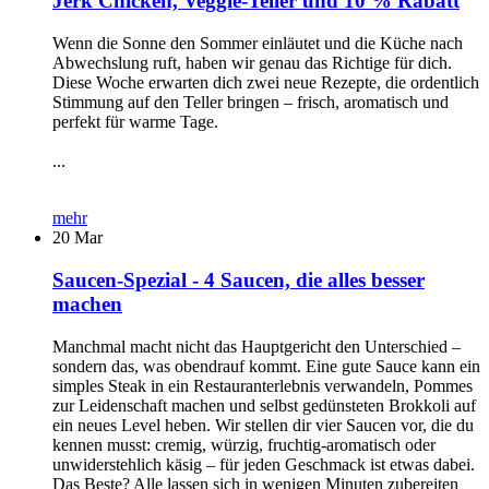
Jerk Chicken, Veggie-Teller und 10 % Rabatt
Wenn die Sonne den Sommer einläutet und die Küche nach
Abwechslung ruft, haben wir genau das Richtige für dich.
Diese Woche erwarten dich zwei neue Rezepte, die ordentlich
Stimmung auf den Teller bringen – frisch, aromatisch und
perfekt für warme Tage.
...
mehr
20
Mar
Saucen-Spezial - 4 Saucen, die alles besser
machen
Manchmal macht nicht das Hauptgericht den Unterschied –
sondern das, was obendrauf kommt. Eine gute Sauce kann ein
simples Steak in ein Restauranterlebnis verwandeln, Pommes
zur Leidenschaft machen und selbst gedünsteten Brokkoli auf
ein neues Level heben. Wir stellen dir vier Saucen vor, die du
kennen musst: cremig, würzig, fruchtig-aromatisch oder
unwiderstehlich käsig – für jeden Geschmack ist etwas dabei.
Das Beste? Alle lassen sich in wenigen Minuten zubereiten