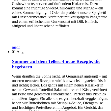
Cashewkruste, serviert auf duftendem Kokosreis. Dazu
kommt eine fruchtige Sweet-Chili-Sauce und Mango – ein
echtes Sommerhighlight! Oder du probierst unsere Spaghetti
mit Linsencremesauce, verfeinert mit knusprigem Pangrattato
und einem erfrischenden Gurkensalat mit Dill. Einfach,
sättigend und überraschend raffiniert...
...
mehr
01
Aug
Sommer auf dem Teller: 4 neue Rezepte, die
begeistern
Wenn draußen die Sonne lacht, ist Genusszeit angesagt – mit
unseren neuesten Rezepten wird’s abwechslungsreich, frisch
und richtig lecker. Los geht’s mit einem neuen Klassiker in
neuem Gewand: Tortellini-Salat mit dreierlei Käse, verfeinert
mit Pesto und gerösteten Pinienkernen. Perfekt fürs Picknick
an heißen Tagen. Für alle, die es gern herzhaft-veggie mögen,
haben wir Butterbohnen mit Steinpilz-Sauce, Ofengemüse
und fruchtigen Preiselbeeren im Angebot. Ein Gericht, das