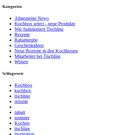
Kategorien
Allgemeine News
Kochbox select - neue Produkte
Wie funktioniert Tischline
Rezepte
Rabattgrube
Geschenkideen
Neue Rezepte in den Kochboxen
Mitarbeiter bei Tischline
Wissen
Schlagworte
Kochbox
kochbox
tischline
rezepte
rabatt
sommer
Kochen
tischline
inspiration