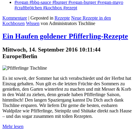
#vegan #bbq-sauce #burger #vegan-burger #vegan-mayo
#craftbrötchen #kochbox #rezept
Kommentare
| Geposted in
Rezepte
Neue Rezepte in den
Kochboxen
Wissen
von Administrators Tischline
Ein Haufen goldener Pfifferling-Rezepte
Mittwoch, 14. September 2016 10:11:44
Europe/Berlin
Es ist soweit, der Sommer hat sich verabschiedet und der Herbst hat
Einzug gehalten. Nun gilt es die letzten Früchte des Sommers zu
genießen, den Garten winterfest zu machen und mit Messer & Korb
in den Wald zu ziehen, denn gerade haben Pfifferlinge Saison,
himmlisch! Den langen Spaziergang kannst Du Dich auch dank
Tischline ersparen. Wir liefern Dir gerne die besten, essbaren
Waldpilze wie Pfifferlinge, Steinpilz und Shiitake direkt nach Hause
– und das sogar zusammen mit tollen Rezepten.
Mehr lesen