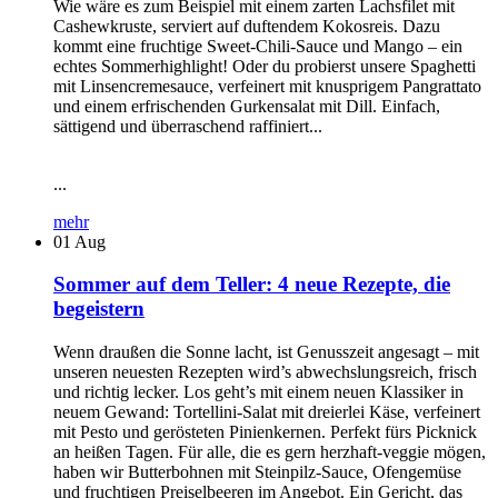
Wie wäre es zum Beispiel mit einem zarten Lachsfilet mit
Cashewkruste, serviert auf duftendem Kokosreis. Dazu
kommt eine fruchtige Sweet-Chili-Sauce und Mango – ein
echtes Sommerhighlight! Oder du probierst unsere Spaghetti
mit Linsencremesauce, verfeinert mit knusprigem Pangrattato
und einem erfrischenden Gurkensalat mit Dill. Einfach,
sättigend und überraschend raffiniert...
...
mehr
01
Aug
Sommer auf dem Teller: 4 neue Rezepte, die
begeistern
Wenn draußen die Sonne lacht, ist Genusszeit angesagt – mit
unseren neuesten Rezepten wird’s abwechslungsreich, frisch
und richtig lecker. Los geht’s mit einem neuen Klassiker in
neuem Gewand: Tortellini-Salat mit dreierlei Käse, verfeinert
mit Pesto und gerösteten Pinienkernen. Perfekt fürs Picknick
an heißen Tagen. Für alle, die es gern herzhaft-veggie mögen,
haben wir Butterbohnen mit Steinpilz-Sauce, Ofengemüse
und fruchtigen Preiselbeeren im Angebot. Ein Gericht, das