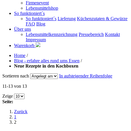
Firmenevent
Lebensmittelshop
So funktioniert´s
So funktioniert´s
Lieferung
Küchenzutaten & Gewürze
FAQ
Blog
Über uns
Lebensmittelkennzeichnung
Pressebereich
Kontakt
Impressum
Warenkorb
Home
/
Blog - erfahre alles rund ums Essen
/
Neue Rezepte in den Kochboxen
Sortieren nach
In aufsteigender Reihenfolge
11-13 von 13
Zeige
Seite:
Zurück
1
2