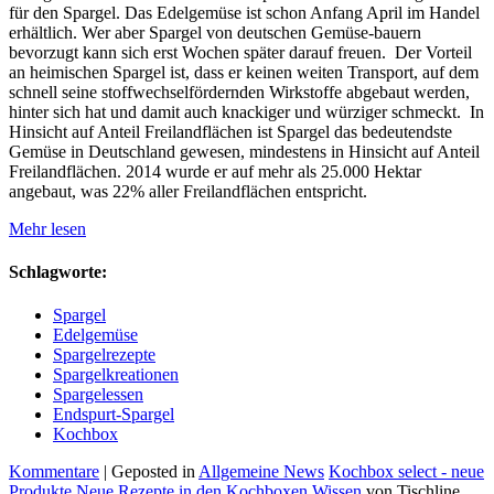
für den Spargel. Das Edelgemüse ist schon Anfang April im Handel
erhältlich. Wer aber Spargel von deutschen Gemüse-bauern
bevorzugt kann sich erst Wochen später darauf freuen. Der Vorteil
an heimischen Spargel ist, dass er keinen weiten Transport, auf dem
schnell seine stoffwechselfördernden Wirkstoffe abgebaut werden,
hinter sich hat und damit auch knackiger und würziger schmeckt. In
Hinsicht auf Anteil Freilandflächen ist Spargel das bedeutendste
Gemüse in Deutschland gewesen, mindestens in Hinsicht auf Anteil
Freilandflächen. 2014 wurde er auf mehr als 25.000 Hektar
angebaut, was 22% aller Freilandflächen entspricht.
Mehr lesen
Schlagworte:
Spargel
Edelgemüse
Spargelrezepte
Spargelkreationen
Spargelessen
Endspurt-Spargel
Kochbox
Kommentare
| Geposted in
Allgemeine News
Kochbox select - neue
Produkte
Neue Rezepte in den Kochboxen
Wissen
von Tischline