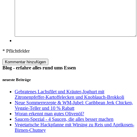
* Pflichtfelder
Kommentar hinzufügen
Blog - erfahre alles rund ums Essen
neueste Beiträge
Gebratenes Lachsfilet und Kräuter-Joghurt mit
Zitronenpfeffer-Kartoffelecken und Knoblauch-Brokkoli
Neue Sommerrezepte & WM-Jubel: Caribbean Jerk Chicken,
Veggie-Teller und 10 % Rabatt
Woran erkennt man gutes Olivenöl?
Saucen-Spezial - 4 Saucen, die alles besser machen
Vegetarische Hackpfanne mit Wirsing zu Reis und Aprikosen-
Birnen-Chutney