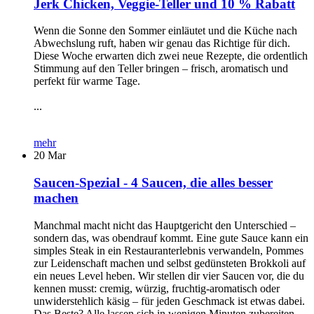
Jerk Chicken, Veggie-Teller und 10 % Rabatt
Wenn die Sonne den Sommer einläutet und die Küche nach
Abwechslung ruft, haben wir genau das Richtige für dich.
Diese Woche erwarten dich zwei neue Rezepte, die ordentlich
Stimmung auf den Teller bringen – frisch, aromatisch und
perfekt für warme Tage.
...
mehr
20
Mar
Saucen-Spezial - 4 Saucen, die alles besser
machen
Manchmal macht nicht das Hauptgericht den Unterschied –
sondern das, was obendrauf kommt. Eine gute Sauce kann ein
simples Steak in ein Restauranterlebnis verwandeln, Pommes
zur Leidenschaft machen und selbst gedünsteten Brokkoli auf
ein neues Level heben. Wir stellen dir vier Saucen vor, die du
kennen musst: cremig, würzig, fruchtig-aromatisch oder
unwiderstehlich käsig – für jeden Geschmack ist etwas dabei.
Das Beste? Alle lassen sich in wenigen Minuten zubereiten