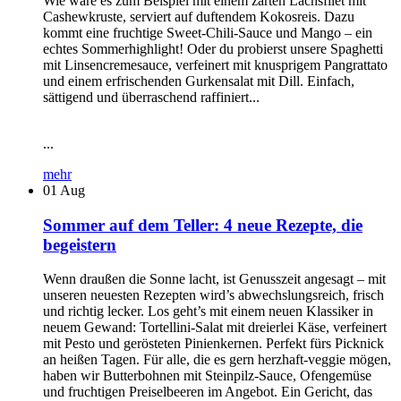
Wie wäre es zum Beispiel mit einem zarten Lachsfilet mit
Cashewkruste, serviert auf duftendem Kokosreis. Dazu
kommt eine fruchtige Sweet-Chili-Sauce und Mango – ein
echtes Sommerhighlight! Oder du probierst unsere Spaghetti
mit Linsencremesauce, verfeinert mit knusprigem Pangrattato
und einem erfrischenden Gurkensalat mit Dill. Einfach,
sättigend und überraschend raffiniert...
...
mehr
01
Aug
Sommer auf dem Teller: 4 neue Rezepte, die
begeistern
Wenn draußen die Sonne lacht, ist Genusszeit angesagt – mit
unseren neuesten Rezepten wird’s abwechslungsreich, frisch
und richtig lecker. Los geht’s mit einem neuen Klassiker in
neuem Gewand: Tortellini-Salat mit dreierlei Käse, verfeinert
mit Pesto und gerösteten Pinienkernen. Perfekt fürs Picknick
an heißen Tagen. Für alle, die es gern herzhaft-veggie mögen,
haben wir Butterbohnen mit Steinpilz-Sauce, Ofengemüse
und fruchtigen Preiselbeeren im Angebot. Ein Gericht, das