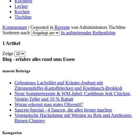
Kochbox
Lecker
Kochen
Tischline
Kommentare
| Geposted in
Rezepte
von Administrators Tischline
Sortieren nach
In aufsteigender Reihenfolge
1 Artikel
Zeige
Blog - erfahre alles rund ums Essen
neueste Beiträge
Gebratenes Lachsfilet und Kräuter-Joghurt mit
Zitronenpfeffer-Kartoffelecken und Knoblauch-Brokkoli
Neue Sommerrezepte & WM-Jubel: Caribbean Jerk Chicken,
Veggie-Teller und 10 % Rabatt
Woran erkennt man gutes Olivenöl?
Saucen-Spezial - 4 Saucen, die alles besser machen
Vegetarische Hackpfanne mit Wirsing zu Reis und Aprikosen-
Birnen-Chutney
Kategorien