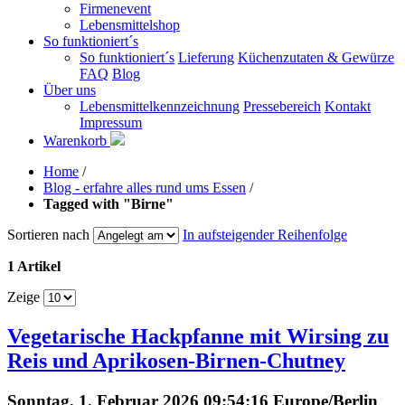
Firmenevent
Lebensmittelshop
So funktioniert´s
So funktioniert´s
Lieferung
Küchenzutaten & Gewürze
FAQ
Blog
Über uns
Lebensmittelkennzeichnung
Pressebereich
Kontakt
Impressum
Warenkorb
Home
/
Blog - erfahre alles rund ums Essen
/
Tagged with "Birne"
Sortieren nach
In aufsteigender Reihenfolge
1 Artikel
Zeige
Vegetarische Hackpfanne mit Wirsing zu
Reis und Aprikosen-Birnen-Chutney
Sonntag, 1. Februar 2026 09:54:16 Europe/Berlin