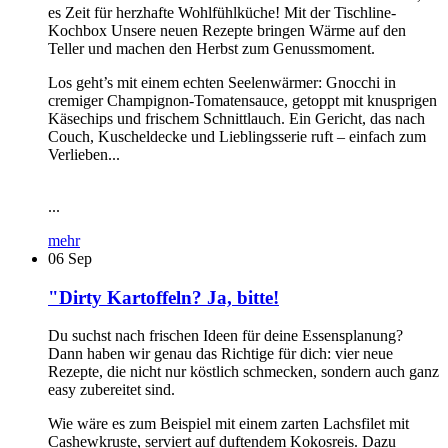
es Zeit für herzhafte Wohlfühlküche! Mit der Tischline-
Kochbox Unsere neuen Rezepte bringen Wärme auf den
Teller und machen den Herbst zum Genussmoment.
Los geht’s mit einem echten Seelenwärmer: Gnocchi in
cremiger Champignon-Tomatensauce, getoppt mit knusprigen
Käsechips und frischem Schnittlauch. Ein Gericht, das nach
Couch, Kuscheldecke und Lieblingsserie ruft – einfach zum
Verlieben...
...
mehr
06
Sep
"Dirty Kartoffeln? Ja, bitte!
Du suchst nach frischen Ideen für deine Essensplanung?
Dann haben wir genau das Richtige für dich: vier neue
Rezepte, die nicht nur köstlich schmecken, sondern auch ganz
easy zubereitet sind.
Wie wäre es zum Beispiel mit einem zarten Lachsfilet mit
Cashewkruste, serviert auf duftendem Kokosreis. Dazu