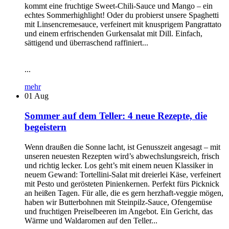
kommt eine fruchtige Sweet-Chili-Sauce und Mango – ein
echtes Sommerhighlight! Oder du probierst unsere Spaghetti
mit Linsencremesauce, verfeinert mit knusprigem Pangrattato
und einem erfrischenden Gurkensalat mit Dill. Einfach,
sättigend und überraschend raffiniert...
...
mehr
01
Aug
Sommer auf dem Teller: 4 neue Rezepte, die
begeistern
Wenn draußen die Sonne lacht, ist Genusszeit angesagt – mit
unseren neuesten Rezepten wird’s abwechslungsreich, frisch
und richtig lecker. Los geht’s mit einem neuen Klassiker in
neuem Gewand: Tortellini-Salat mit dreierlei Käse, verfeinert
mit Pesto und gerösteten Pinienkernen. Perfekt fürs Picknick
an heißen Tagen. Für alle, die es gern herzhaft-veggie mögen,
haben wir Butterbohnen mit Steinpilz-Sauce, Ofengemüse
und fruchtigen Preiselbeeren im Angebot. Ein Gericht, das
Wärme und Waldaromen auf den Teller...