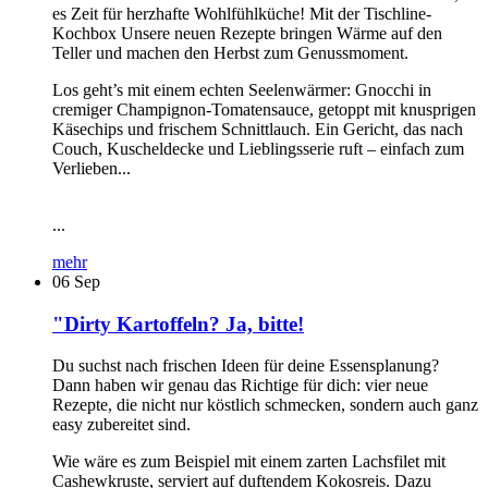
es Zeit für herzhafte Wohlfühlküche! Mit der Tischline-
Kochbox Unsere neuen Rezepte bringen Wärme auf den
Teller und machen den Herbst zum Genussmoment.
Los geht’s mit einem echten Seelenwärmer: Gnocchi in
cremiger Champignon-Tomatensauce, getoppt mit knusprigen
Käsechips und frischem Schnittlauch. Ein Gericht, das nach
Couch, Kuscheldecke und Lieblingsserie ruft – einfach zum
Verlieben...
...
mehr
06
Sep
"Dirty Kartoffeln? Ja, bitte!
Du suchst nach frischen Ideen für deine Essensplanung?
Dann haben wir genau das Richtige für dich: vier neue
Rezepte, die nicht nur köstlich schmecken, sondern auch ganz
easy zubereitet sind.
Wie wäre es zum Beispiel mit einem zarten Lachsfilet mit
Cashewkruste, serviert auf duftendem Kokosreis. Dazu