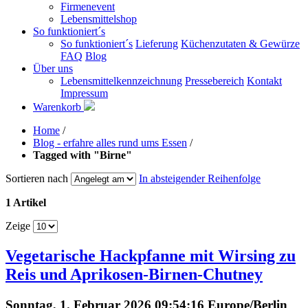
Firmenevent
Lebensmittelshop
So funktioniert´s
So funktioniert´s
Lieferung
Küchenzutaten & Gewürze
FAQ
Blog
Über uns
Lebensmittelkennzeichnung
Pressebereich
Kontakt
Impressum
Warenkorb
Home
/
Blog - erfahre alles rund ums Essen
/
Tagged with "Birne"
Sortieren nach
In absteigender Reihenfolge
1 Artikel
Zeige
Vegetarische Hackpfanne mit Wirsing zu
Reis und Aprikosen-Birnen-Chutney
Sonntag, 1. Februar 2026 09:54:16 Europe/Berlin