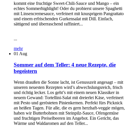
kommt eine fruchtige Sweet-Chili-Sauce und Mango – ein
echtes Sommerhighlight! Oder du probierst unsere Spaghetti
mit Linsencremesauce, verfeinert mit knusprigem Pangrattato
und einem erfrischenden Gurkensalat mit Dill. Einfach,
sättigend und überraschend raffiniert...
...
mehr
01
Aug
Sommer auf dem Teller: 4 neue Rezepte, die
begeistern
Wenn draußen die Sonne lacht, ist Genusszeit angesagt – mit
unseren neuesten Rezepten wird’s abwechslungsreich, frisch
und richtig lecker. Los geht’s mit einem neuen Klassiker in
neuem Gewand: Tortellini-Salat mit dreierlei Käse, verfeinert
mit Pesto und gerösteten Pinienkernen. Perfekt fürs Picknick
an heißen Tagen. Für alle, die es gern herzhaft-veggie mögen,
haben wir Butterbohnen mit Steinpilz-Sauce, Ofengemüse
und fruchtigen Preiselbeeren im Angebot. Ein Gericht, das
Wärme und Waldaromen auf den Teller...