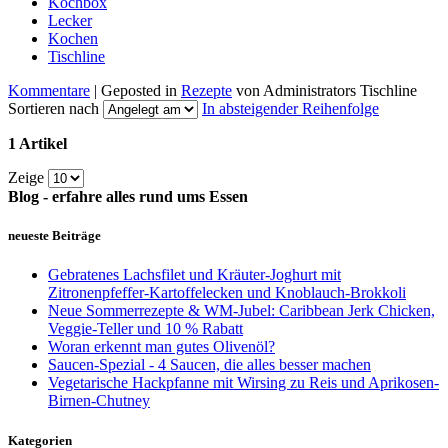
Kochbox
Lecker
Kochen
Tischline
Kommentare
| Geposted in
Rezepte
von Administrators Tischline
Sortieren nach
In absteigender Reihenfolge
1 Artikel
Zeige
Blog - erfahre alles rund ums Essen
neueste Beiträge
Gebratenes Lachsfilet und Kräuter-Joghurt mit
Zitronenpfeffer-Kartoffelecken und Knoblauch-Brokkoli
Neue Sommerrezepte & WM-Jubel: Caribbean Jerk Chicken,
Veggie-Teller und 10 % Rabatt
Woran erkennt man gutes Olivenöl?
Saucen-Spezial - 4 Saucen, die alles besser machen
Vegetarische Hackpfanne mit Wirsing zu Reis und Aprikosen-
Birnen-Chutney
Kategorien