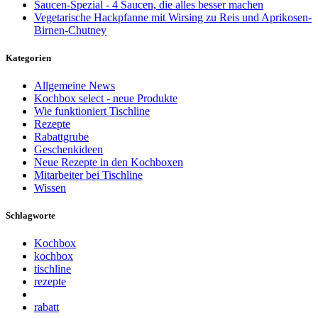
Saucen-Spezial - 4 Saucen, die alles besser machen
Vegetarische Hackpfanne mit Wirsing zu Reis und Aprikosen-
Birnen-Chutney
Kategorien
Allgemeine News
Kochbox select - neue Produkte
Wie funktioniert Tischline
Rezepte
Rabattgrube
Geschenkideen
Neue Rezepte in den Kochboxen
Mitarbeiter bei Tischline
Wissen
Schlagworte
Kochbox
kochbox
tischline
rezepte
rabatt