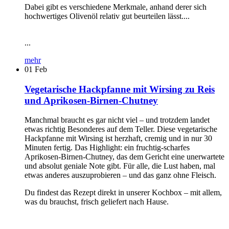
Dabei gibt es verschiedene Merkmale, anhand derer sich
hochwertiges Olivenöl relativ gut beurteilen lässt....
...
mehr
01
Feb
Vegetarische Hackpfanne mit Wirsing zu Reis
und Aprikosen-Birnen-Chutney
Manchmal braucht es gar nicht viel – und trotzdem landet
etwas richtig Besonderes auf dem Teller. Diese vegetarische
Hackpfanne mit Wirsing ist herzhaft, cremig und in nur 30
Minuten fertig. Das Highlight: ein fruchtig-scharfes
Aprikosen-Birnen-Chutney, das dem Gericht eine unerwartete
und absolut geniale Note gibt. Für alle, die Lust haben, mal
etwas anderes auszuprobieren – und das ganz ohne Fleisch.
Du findest das Rezept direkt in unserer Kochbox – mit allem,
was du brauchst, frisch geliefert nach Hause.