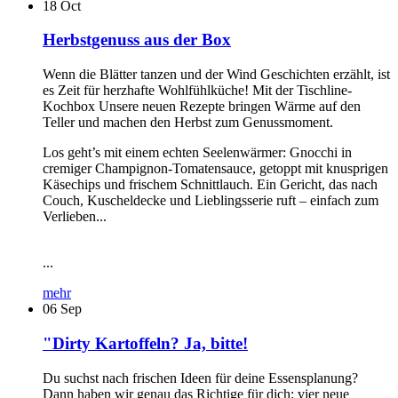
18
Oct
Herbstgenuss aus der Box
Wenn die Blätter tanzen und der Wind Geschichten erzählt, ist
es Zeit für herzhafte Wohlfühlküche! Mit der Tischline-
Kochbox Unsere neuen Rezepte bringen Wärme auf den
Teller und machen den Herbst zum Genussmoment.
Los geht’s mit einem echten Seelenwärmer: Gnocchi in
cremiger Champignon-Tomatensauce, getoppt mit knusprigen
Käsechips und frischem Schnittlauch. Ein Gericht, das nach
Couch, Kuscheldecke und Lieblingsserie ruft – einfach zum
Verlieben...
...
mehr
06
Sep
"Dirty Kartoffeln? Ja, bitte!
Du suchst nach frischen Ideen für deine Essensplanung?
Dann haben wir genau das Richtige für dich: vier neue