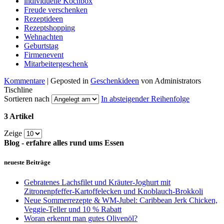
individuelle Kochbox
Freude verschenken
Rezeptideen
Rezeptshopping
Wehnachten
Geburtstag
Firmenevent
Mitarbeitergeschenk
Kommentare
| Geposted in
Geschenkideen
von Administrators
Tischline
Sortieren nach
In absteigender Reihenfolge
3 Artikel
Zeige
Blog - erfahre alles rund ums Essen
neueste Beiträge
Gebratenes Lachsfilet und Kräuter-Joghurt mit
Zitronenpfeffer-Kartoffelecken und Knoblauch-Brokkoli
Neue Sommerrezepte & WM-Jubel: Caribbean Jerk Chicken,
Veggie-Teller und 10 % Rabatt
Woran erkennt man gutes Olivenöl?