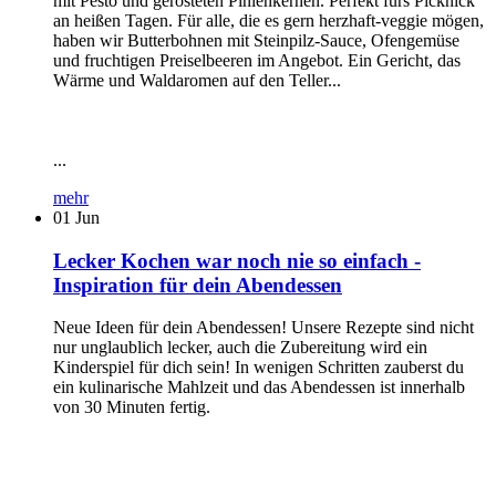
mit Pesto und gerösteten Pinienkernen. Perfekt fürs Picknick
an heißen Tagen. Für alle, die es gern herzhaft-veggie mögen,
haben wir Butterbohnen mit Steinpilz-Sauce, Ofengemüse
und fruchtigen Preiselbeeren im Angebot. Ein Gericht, das
Wärme und Waldaromen auf den Teller...
...
mehr
01
Jun
Lecker Kochen war noch nie so einfach -
Inspiration für dein Abendessen
Neue Ideen für dein Abendessen! Unsere Rezepte sind nicht
nur unglaublich lecker, auch die Zubereitung wird ein
Kinderspiel für dich sein! In wenigen Schritten zauberst du
ein kulinarische Mahlzeit und das Abendessen ist innerhalb
von 30 Minuten fertig.