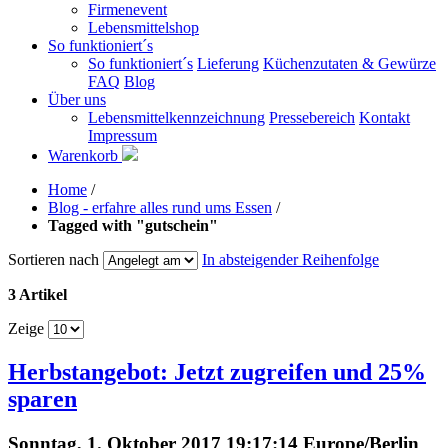
Firmenevent
Lebensmittelshop
So funktioniert´s
So funktioniert´s
Lieferung
Küchenzutaten & Gewürze
FAQ
Blog
Über uns
Lebensmittelkennzeichnung
Pressebereich
Kontakt
Impressum
Warenkorb
Home
/
Blog - erfahre alles rund ums Essen
/
Tagged with "gutschein"
Sortieren nach
In absteigender Reihenfolge
3 Artikel
Zeige
Herbstangebot: Jetzt zugreifen und 25%
sparen
Sonntag, 1. Oktober 2017 19:17:14 Europe/Berlin