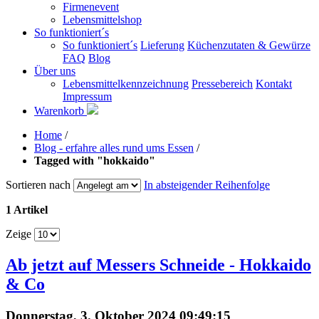
Firmenevent
Lebensmittelshop
So funktioniert´s
So funktioniert´s
Lieferung
Küchenzutaten & Gewürze
FAQ
Blog
Über uns
Lebensmittelkennzeichnung
Pressebereich
Kontakt
Impressum
Warenkorb
Home
/
Blog - erfahre alles rund ums Essen
/
Tagged with "hokkaido"
Sortieren nach
In absteigender Reihenfolge
1 Artikel
Zeige
Ab jetzt auf Messers Schneide - Hokkaido
& Co
Donnerstag, 3. Oktober 2024 09:49:15