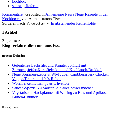
kochbox
samstagslieferung
Kommentare
| Geposted in
Allgemeine News
Neue Rezepte in den
Kochboxen
von Administrators Tischline
Sortieren nach
In absteigender Reihenfolge
1 Artikel
Zeige
Blog - erfahre alles rund ums Essen
neueste Beiträge
Gebratenes Lachsfilet und Kräuter-Joghurt mit
Zitronenpfeffer-Kartoffelecken und Knoblauch-Brokkoli
Neue Sommerrezepte & WM-Jubel: Caribbean Jerk Chicken,
Veggie-Teller und 10 % Rabatt
Woran erkennt man gutes Olivenöl?
Saucen-Spezial - 4 Saucen, die alles besser machen
Vegetarische Hackpfanne mit Wirsing zu Reis und Aprikosen-
Birnen-Chutney
Kategorien