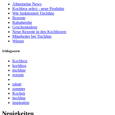
Allgemeine News
Kochbox select - neue Produkte
Wie funktioniert Tischline
Rezepte
Rabattgrube
Geschenkideen
Neue Rezepte in den Kochboxen
Mitarbeiter bei Tischline
Wissen
Schlagworte
Kochbox
kochbox
tischline
rezepte
rabatt
sommer
Kochen
tischline
inspiration
Neuigkeiten