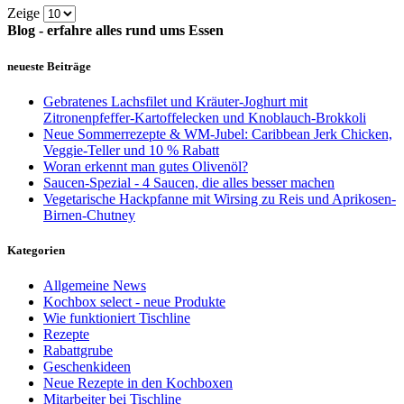
Zeige
Blog - erfahre alles rund ums Essen
neueste Beiträge
Gebratenes Lachsfilet und Kräuter-Joghurt mit
Zitronenpfeffer-Kartoffelecken und Knoblauch-Brokkoli
Neue Sommerrezepte & WM-Jubel: Caribbean Jerk Chicken,
Veggie-Teller und 10 % Rabatt
Woran erkennt man gutes Olivenöl?
Saucen-Spezial - 4 Saucen, die alles besser machen
Vegetarische Hackpfanne mit Wirsing zu Reis und Aprikosen-
Birnen-Chutney
Kategorien
Allgemeine News
Kochbox select - neue Produkte
Wie funktioniert Tischline
Rezepte
Rabattgrube
Geschenkideen
Neue Rezepte in den Kochboxen
Mitarbeiter bei Tischline