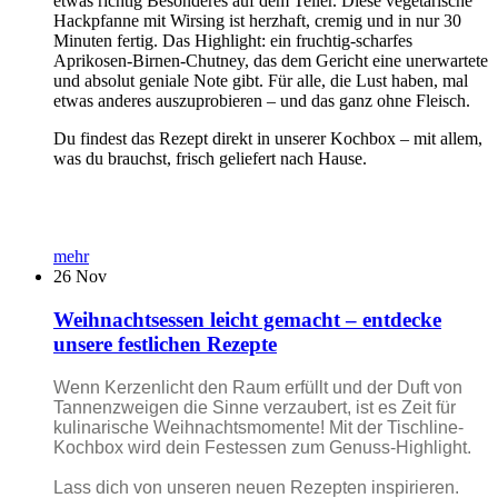
etwas richtig Besonderes auf dem Teller. Diese vegetarische
Hackpfanne mit Wirsing ist herzhaft, cremig und in nur 30
Minuten fertig. Das Highlight: ein fruchtig-scharfes
Aprikosen-Birnen-Chutney, das dem Gericht eine unerwartete
und absolut geniale Note gibt. Für alle, die Lust haben, mal
etwas anderes auszuprobieren – und das ganz ohne Fleisch.
Du findest das Rezept direkt in unserer Kochbox – mit allem,
was du brauchst, frisch geliefert nach Hause.
mehr
26
Nov
Weihnachtsessen leicht gemacht – entdecke
unsere festlichen Rezepte
Wenn Kerzenlicht den Raum erfüllt und der Duft von
Tannenzweigen die Sinne verzaubert, ist es Zeit für
kulinarische Weihnachtsmomente! Mit der Tischline-
Kochbox wird dein Festessen zum Genuss-Highlight.
Lass dich von unseren neuen Rezepten inspirieren.