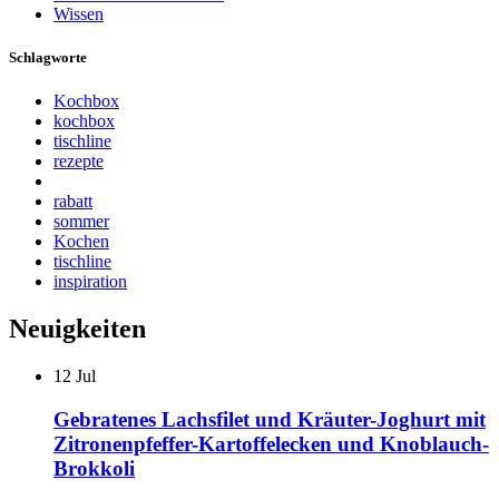
Wissen
Schlagworte
Kochbox
kochbox
tischline
rezepte
rabatt
sommer
Kochen
tischline
inspiration
Neuigkeiten
12
Jul
Gebratenes Lachsfilet und Kräuter-Joghurt mit
Zitronenpfeffer-Kartoffelecken und Knoblauch-
Brokkoli