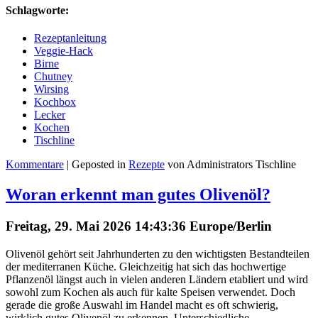
Schlagworte:
Rezeptanleitung
Veggie-Hack
Birne
Chutney
Wirsing
Kochbox
Lecker
Kochen
Tischline
Kommentare
| Geposted in
Rezepte
von Administrators Tischline
Woran erkennt man gutes Olivenöl?
Freitag, 29. Mai 2026 14:43:36 Europe/Berlin
Olivenöl gehört seit Jahrhunderten zu den wichtigsten Bestandteilen
der mediterranen Küche. Gleichzeitig hat sich das hochwertige
Pflanzenöl längst auch in vielen anderen Ländern etabliert und wird
sowohl zum Kochen als auch für kalte Speisen verwendet. Doch
gerade die große Auswahl im Handel macht es oft schwierig,
wirklich gutes Olivenöl zu erkennen. Unterschiedliche