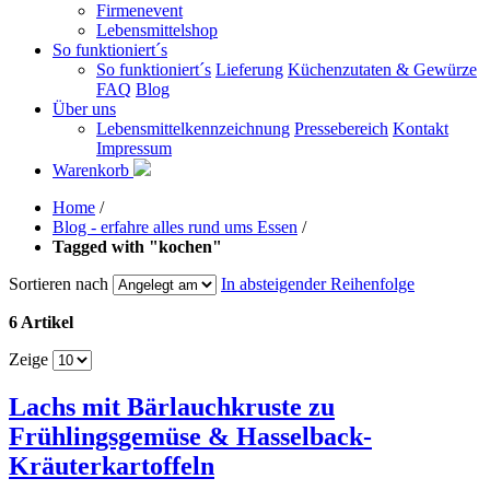
Firmenevent
Lebensmittelshop
So funktioniert´s
So funktioniert´s
Lieferung
Küchenzutaten & Gewürze
FAQ
Blog
Über uns
Lebensmittelkennzeichnung
Pressebereich
Kontakt
Impressum
Warenkorb
Home
/
Blog - erfahre alles rund ums Essen
/
Tagged with "kochen"
Sortieren nach
In absteigender Reihenfolge
6 Artikel
Zeige
Lachs mit Bärlauchkruste zu
Frühlingsgemüse & Hasselback-
Kräuterkartoffeln