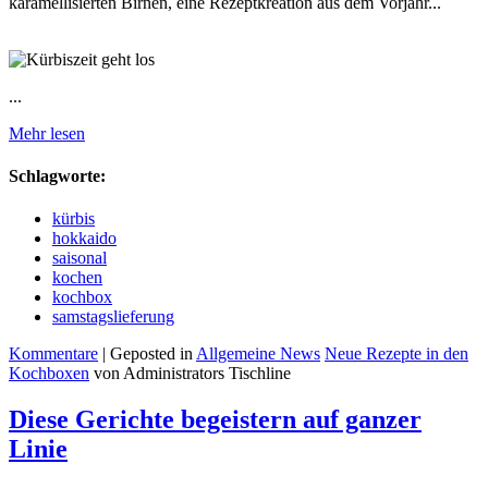
karamellisierten Birnen, eine Rezeptkreation aus dem Vorjahr...
...
Mehr lesen
Schlagworte:
kürbis
hokkaido
saisonal
kochen
kochbox
samstagslieferung
Kommentare
| Geposted in
Allgemeine News
Neue Rezepte in den
Kochboxen
von Administrators Tischline
Diese Gerichte begeistern auf ganzer
Linie