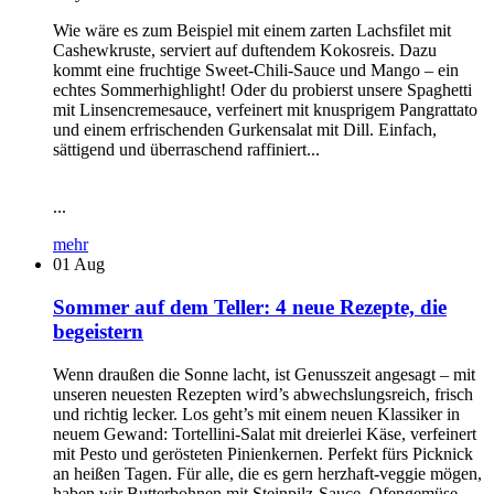
Wie wäre es zum Beispiel mit einem zarten Lachsfilet mit
Cashewkruste, serviert auf duftendem Kokosreis. Dazu
kommt eine fruchtige Sweet-Chili-Sauce und Mango – ein
echtes Sommerhighlight! Oder du probierst unsere Spaghetti
mit Linsencremesauce, verfeinert mit knusprigem Pangrattato
und einem erfrischenden Gurkensalat mit Dill. Einfach,
sättigend und überraschend raffiniert...
...
mehr
01
Aug
Sommer auf dem Teller: 4 neue Rezepte, die
begeistern
Wenn draußen die Sonne lacht, ist Genusszeit angesagt – mit
unseren neuesten Rezepten wird’s abwechslungsreich, frisch
und richtig lecker. Los geht’s mit einem neuen Klassiker in
neuem Gewand: Tortellini-Salat mit dreierlei Käse, verfeinert
mit Pesto und gerösteten Pinienkernen. Perfekt fürs Picknick
an heißen Tagen. Für alle, die es gern herzhaft-veggie mögen,
haben wir Butterbohnen mit Steinpilz-Sauce, Ofengemüse