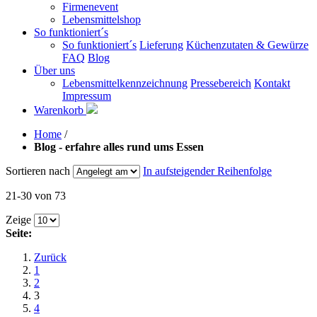
Firmenevent
Lebensmittelshop
So funktioniert´s
So funktioniert´s
Lieferung
Küchenzutaten & Gewürze
FAQ
Blog
Über uns
Lebensmittelkennzeichnung
Pressebereich
Kontakt
Impressum
Warenkorb
Home
/
Blog - erfahre alles rund ums Essen
Sortieren nach
In aufsteigender Reihenfolge
21-30 von 73
Zeige
Seite:
Zurück
1
2
3
4