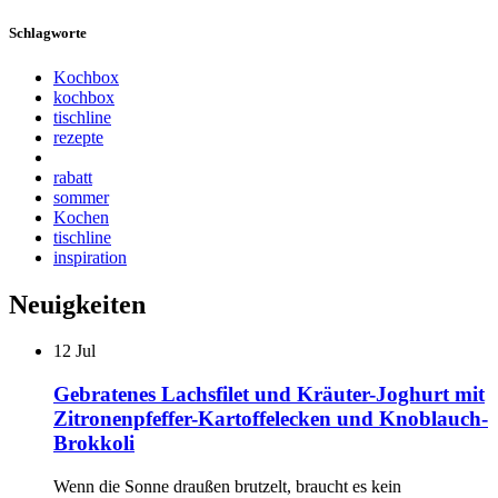
Schlagworte
Kochbox
kochbox
tischline
rezepte
rabatt
sommer
Kochen
tischline
inspiration
Neuigkeiten
12
Jul
Gebratenes Lachsfilet und Kräuter-Joghurt mit
Zitronenpfeffer-Kartoffelecken und Knoblauch-
Brokkoli
Wenn die Sonne draußen brutzelt, braucht es kein