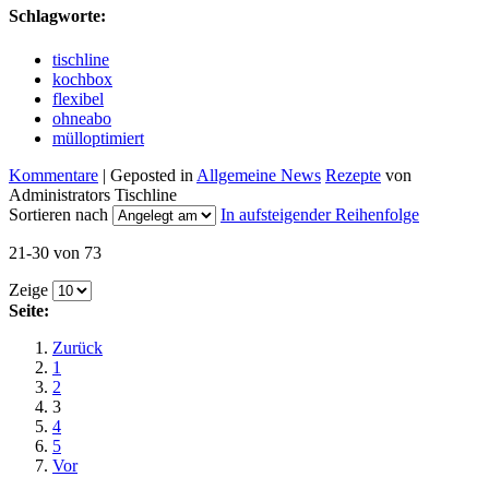
Schlagworte:
tischline
kochbox
flexibel
ohneabo
mülloptimiert
Kommentare
| Geposted in
Allgemeine News
Rezepte
von
Administrators Tischline
Sortieren nach
In aufsteigender Reihenfolge
21-30 von 73
Zeige
Seite:
Zurück
1
2
3
4
5
Vor