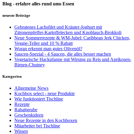
Blog - erfahre alles rund ums Essen
neueste Beiträge
Gebratenes Lachsfilet und Kräuter-Joghurt mit
Zitronenpfeffer-Kartoffelecken und Knoblauch-Brokkoli
Neue Sommerrezepte & WM-Jubel: Caribbean Jerk Chicken,
Veggie-Teller und 10 % Rabatt
Woran erkennt man gutes Olivenöl?
Saucen-Spezial - 4 Saucen, die alles besser machen
Vegetarische Hackpfanne mit Wirsing zu Reis und Aprikosen-
Birnen-Chutney
Kategorien
Allgemeine News
Kochbox select - neue Produkte
Wie funktioniert Tischline
Rezepte
Rabattgrube
Geschenkideen
Neue Rezepte in den Kochboxen
Mitarbeiter bei Tischline
Wissen