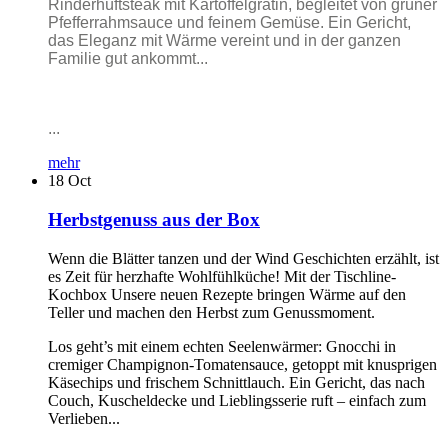
Rinderhüftsteak mit Kartoffelgratin, begleitet von grüner
Pfefferrahmsauce und feinem Gemüse. Ein Gericht,
das Eleganz mit Wärme vereint und in der ganzen
Familie gut ankommt...
...
mehr
18
Oct
Herbstgenuss aus der Box
Wenn die Blätter tanzen und der Wind Geschichten erzählt, ist
es Zeit für herzhafte Wohlfühlküche! Mit der Tischline-
Kochbox Unsere neuen Rezepte bringen Wärme auf den
Teller und machen den Herbst zum Genussmoment.
Los geht’s mit einem echten Seelenwärmer: Gnocchi in
cremiger Champignon-Tomatensauce, getoppt mit knusprigen
Käsechips und frischem Schnittlauch. Ein Gericht, das nach
Couch, Kuscheldecke und Lieblingsserie ruft – einfach zum
Verlieben...