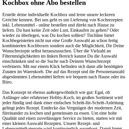
Kochbox ohne Abo bestellen
Erstelle deine individuelle Kochbox und lerne unsere leckeren
Gerichte kennen. Bei uns geht es um Lieferung von Kochrezepten
inkl. Lebensmittel - online bestellen und direkt nach Hause zu
liefern. Du hast keine Zeit oder Lust, Einkaufen zu gehen? Oder
wieder zu überlegen, was Du kochen solltest? Tischline bietet
Kochbegeisterten nicht nur eine Große Auswahl an schon fertig
kombinierten Kochboxen sondern auch die Möglichkeit, Dir Deine
Wunschrezepte selbst herauszusuchen. Über die Vielzahl an
Filternmöglichkeiten im linken Bereich kannst Du die Auswahl
einschränken und so die Suche nach Deinem Wunschrezept
verfeinern. Mit nur einem Klick befinden sich dann alle benötigten
Zutaten im Warenkorb. Die auf das Rezept und die Personenanzahl
abgestimmten Lebensmittel liefern wir bequem nach Hause oder ins
Büro.
Das Konzept ist ebenso außergewöhnlich wie gut: Egal, ob
Anfänger oder erfahrener Hobby-Koch, im großen Sortiment wird
jeder fündig und dank einer einfachen Schritt-für-Schritt-Anleitung
gelingt jedes Rezept. Entdecke das Vergnügen der modernen Zeit,
füreinander zu kochen und gemeinsam zu essen. Um eine hohe
Qualität und einen zuverlässigen Service zu bieten, starten wir mit
einer kleinen Auswahl Rezepten. Unsere Rezept- und
Lebensmittelkategorie wird kontinuierlich ausgebaut. Damit bietet