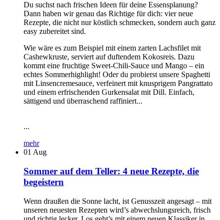
Du suchst nach frischen Ideen für deine Essensplanung?
Dann haben wir genau das Richtige für dich: vier neue
Rezepte, die nicht nur köstlich schmecken, sondern auch ganz
easy zubereitet sind.
Wie wäre es zum Beispiel mit einem zarten Lachsfilet mit
Cashewkruste, serviert auf duftendem Kokosreis. Dazu
kommt eine fruchtige Sweet-Chili-Sauce und Mango – ein
echtes Sommerhighlight! Oder du probierst unsere Spaghetti
mit Linsencremesauce, verfeinert mit knusprigem Pangrattato
und einem erfrischenden Gurkensalat mit Dill. Einfach,
sättigend und überraschend raffiniert...
...
mehr
01
Aug
Sommer auf dem Teller: 4 neue Rezepte, die
begeistern
Wenn draußen die Sonne lacht, ist Genusszeit angesagt – mit
unseren neuesten Rezepten wird’s abwechslungsreich, frisch
und richtig lecker. Los geht’s mit einem neuen Klassiker in