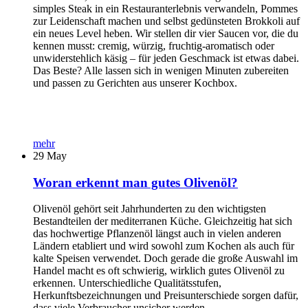
simples Steak in ein Restauranterlebnis verwandeln, Pommes
zur Leidenschaft machen und selbst gedünsteten Brokkoli auf
ein neues Level heben. Wir stellen dir vier Saucen vor, die du
kennen musst: cremig, würzig, fruchtig-aromatisch oder
unwiderstehlich käsig – für jeden Geschmack ist etwas dabei.
Das Beste? Alle lassen sich in wenigen Minuten zubereiten
und passen zu Gerichten aus unserer Kochbox.
mehr
29
May
Woran erkennt man gutes Olivenöl?
Olivenöl gehört seit Jahrhunderten zu den wichtigsten
Bestandteilen der mediterranen Küche. Gleichzeitig hat sich
das hochwertige Pflanzenöl längst auch in vielen anderen
Ländern etabliert und wird sowohl zum Kochen als auch für
kalte Speisen verwendet. Doch gerade die große Auswahl im
Handel macht es oft schwierig, wirklich gutes Olivenöl zu
erkennen. Unterschiedliche Qualitätsstufen,
Herkunftsbezeichnungen und Preisunterschiede sorgen dafür,
dass viele Verbraucher unsicher werden.