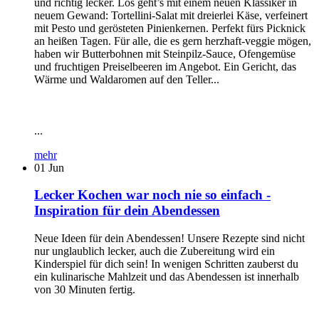
und richtig lecker. Los geht’s mit einem neuen Klassiker in
neuem Gewand: Tortellini-Salat mit dreierlei Käse, verfeinert
mit Pesto und gerösteten Pinienkernen. Perfekt fürs Picknick
an heißen Tagen. Für alle, die es gern herzhaft-veggie mögen,
haben wir Butterbohnen mit Steinpilz-Sauce, Ofengemüse
und fruchtigen Preiselbeeren im Angebot. Ein Gericht, das
Wärme und Waldaromen auf den Teller...
...
mehr
01
Jun
Lecker Kochen war noch nie so einfach -
Inspiration für dein Abendessen
Neue Ideen für dein Abendessen! Unsere Rezepte sind nicht
nur unglaublich lecker, auch die Zubereitung wird ein
Kinderspiel für dich sein! In wenigen Schritten zauberst du
ein kulinarische Mahlzeit und das Abendessen ist innerhalb
von 30 Minuten fertig.