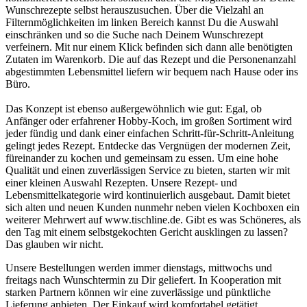
Wunschrezepte selbst herauszusuchen. Über die Vielzahl an
Filternmöglichkeiten im linken Bereich kannst Du die Auswahl
einschränken und so die Suche nach Deinem Wunschrezept
verfeinern. Mit nur einem Klick befinden sich dann alle benötigten
Zutaten im Warenkorb. Die auf das Rezept und die Personenanzahl
abgestimmten Lebensmittel liefern wir bequem nach Hause oder ins
Büro.
Das Konzept ist ebenso außergewöhnlich wie gut: Egal, ob
Anfänger oder erfahrener Hobby-Koch, im großen Sortiment wird
jeder fündig und dank einer einfachen Schritt-für-Schritt-Anleitung
gelingt jedes Rezept. Entdecke das Vergnügen der modernen Zeit,
füreinander zu kochen und gemeinsam zu essen. Um eine hohe
Qualität und einen zuverlässigen Service zu bieten, starten wir mit
einer kleinen Auswahl Rezepten. Unsere Rezept- und
Lebensmittelkategorie wird kontinuierlich ausgebaut. Damit bietet
sich alten und neuen Kunden nunmehr neben vielen Kochboxen ein
weiterer Mehrwert auf www.tischline.de. Gibt es was Schöneres, als
den Tag mit einem selbstgekochten Gericht ausklingen zu lassen?
Das glauben wir nicht.
Unsere Bestellungen werden immer dienstags, mittwochs und
freitags nach Wunschtermin zu Dir geliefert. In Kooperation mit
starken Partnern können wir eine zuverlässige und pünktliche
Lieferung anbieten. Der Einkauf wird komfortabel getätigt,