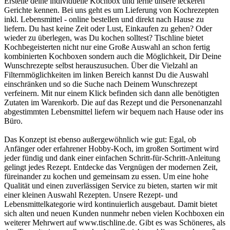
Erstelle deine individuelle Kochbox und lerne unsere leckeren
Gerichte kennen. Bei uns geht es um Lieferung von Kochrezepten
inkl. Lebensmittel - online bestellen und direkt nach Hause zu
liefern. Du hast keine Zeit oder Lust, Einkaufen zu gehen? Oder
wieder zu überlegen, was Du kochen solltest? Tischline bietet
Kochbegeisterten nicht nur eine Große Auswahl an schon fertig
kombinierten Kochboxen sondern auch die Möglichkeit, Dir Deine
Wunschrezepte selbst herauszusuchen. Über die Vielzahl an
Filternmöglichkeiten im linken Bereich kannst Du die Auswahl
einschränken und so die Suche nach Deinem Wunschrezept
verfeinern. Mit nur einem Klick befinden sich dann alle benötigten
Zutaten im Warenkorb. Die auf das Rezept und die Personenanzahl
abgestimmten Lebensmittel liefern wir bequem nach Hause oder ins
Büro.
Das Konzept ist ebenso außergewöhnlich wie gut: Egal, ob
Anfänger oder erfahrener Hobby-Koch, im großen Sortiment wird
jeder fündig und dank einer einfachen Schritt-für-Schritt-Anleitung
gelingt jedes Rezept. Entdecke das Vergnügen der modernen Zeit,
füreinander zu kochen und gemeinsam zu essen. Um eine hohe
Qualität und einen zuverlässigen Service zu bieten, starten wir mit
einer kleinen Auswahl Rezepten. Unsere Rezept- und
Lebensmittelkategorie wird kontinuierlich ausgebaut. Damit bietet
sich alten und neuen Kunden nunmehr neben vielen Kochboxen ein
weiterer Mehrwert auf www.tischline.de. Gibt es was Schöneres, als