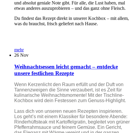
und absolut geniale Note gibt. Für alle, die Lust haben, mal
etwas anderes auszuprobieren – und das ganz ohne Fleisch.
Du findest das Rezept direkt in unserer Kochbox – mit allem,
was du brauchst, frisch geliefert nach Hause.
mehr
26
Nov
Weihnachtsessen leicht gemacht – entdecke
unsere festlichen Rezepte
Wenn Kerzenlicht den Raum erfüllt und der Duft von
Tannenzweigen die Sinne verzaubert, ist es Zeit für
kulinarische Weihnachtsmomente! Mit der Tischline-
Kochbox wird dein Festessen zum Genuss-Highlight.
Lass dich von unseren neuen Rezepten inspirieren.
Los geht’s mit einem Klassiker für besondere Abende:
Rinderhüftsteak mit Kartoffelgratin, begleitet von grüner
Pfefferrahmsauce und feinem Gemüse. Ein Gericht,
das Eleganz mit Wärme vereint und in der ganzen