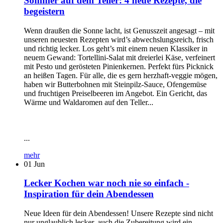
Sommer auf dem Teller: 4 neue Rezepte, die
begeistern
Wenn draußen die Sonne lacht, ist Genusszeit angesagt – mit
unseren neuesten Rezepten wird’s abwechslungsreich, frisch
und richtig lecker. Los geht’s mit einem neuen Klassiker in
neuem Gewand: Tortellini-Salat mit dreierlei Käse, verfeinert
mit Pesto und gerösteten Pinienkernen. Perfekt fürs Picknick
an heißen Tagen. Für alle, die es gern herzhaft-veggie mögen,
haben wir Butterbohnen mit Steinpilz-Sauce, Ofengemüse
und fruchtigen Preiselbeeren im Angebot. Ein Gericht, das
Wärme und Waldaromen auf den Teller...
...
mehr
01
Jun
Lecker Kochen war noch nie so einfach -
Inspiration für dein Abendessen
Neue Ideen für dein Abendessen! Unsere Rezepte sind nicht
nur unglaublich lecker, auch die Zubereitung wird ein