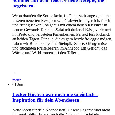
Sommer auf dem Teller: 4 neue Rezepte, die
begeistern
Wenn draußen die Sonne lacht, ist Genusszeit angesagt – mit
unseren neuesten Rezepten wird’s abwechslungsreich, frisch
und richtig lecker. Los geht’s mit einem neuen Klassiker in
neuem Gewand: Tortellini-Salat mit dreierlei Käse, verfeinert
mit Pesto und gerösteten Pinienkernen. Perfekt fürs Picknick
an heißen Tagen. Für alle, die es gern herzhaft-veggie mögen,
haben wir Butterbohnen mit Steinpilz-Sauce, Ofengemüse
und fruchtigen Preiselbeeren im Angebot. Ein Gericht, das
Wärme und Waldaromen auf den Teller...
...
mehr
01
Jun
Lecker Kochen war noch nie so einfach -
Inspiration für dein Abendessen
Neue Ideen für dein Abendessen! Unsere Rezepte sind nicht
nur unglaublich lecker, auch die Zubereitung wird ein