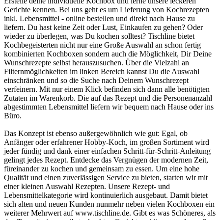
Erstelle deine individuelle Kochbox und lerne unsere leckeren
Gerichte kennen. Bei uns geht es um Lieferung von Kochrezepten
inkl. Lebensmittel - online bestellen und direkt nach Hause zu
liefern. Du hast keine Zeit oder Lust, Einkaufen zu gehen? Oder
wieder zu überlegen, was Du kochen solltest? Tischline bietet
Kochbegeisterten nicht nur eine Große Auswahl an schon fertig
kombinierten Kochboxen sondern auch die Möglichkeit, Dir Deine
Wunschrezepte selbst herauszusuchen. Über die Vielzahl an
Filternmöglichkeiten im linken Bereich kannst Du die Auswahl
einschränken und so die Suche nach Deinem Wunschrezept
verfeinern. Mit nur einem Klick befinden sich dann alle benötigten
Zutaten im Warenkorb. Die auf das Rezept und die Personenanzahl
abgestimmten Lebensmittel liefern wir bequem nach Hause oder ins
Büro.
Das Konzept ist ebenso außergewöhnlich wie gut: Egal, ob
Anfänger oder erfahrener Hobby-Koch, im großen Sortiment wird
jeder fündig und dank einer einfachen Schritt-für-Schritt-Anleitung
gelingt jedes Rezept. Entdecke das Vergnügen der modernen Zeit,
füreinander zu kochen und gemeinsam zu essen. Um eine hohe
Qualität und einen zuverlässigen Service zu bieten, starten wir mit
einer kleinen Auswahl Rezepten. Unsere Rezept- und
Lebensmittelkategorie wird kontinuierlich ausgebaut. Damit bietet
sich alten und neuen Kunden nunmehr neben vielen Kochboxen ein
weiterer Mehrwert auf www.tischline.de. Gibt es was Schöneres, als