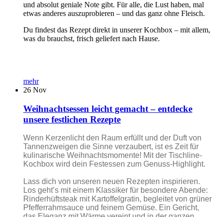
und absolut geniale Note gibt. Für alle, die Lust haben, mal
etwas anderes auszuprobieren – und das ganz ohne Fleisch.
Du findest das Rezept direkt in unserer Kochbox – mit allem,
was du brauchst, frisch geliefert nach Hause.
mehr
26
Nov
Weihnachtsessen leicht gemacht – entdecke
unsere festlichen Rezepte
Wenn Kerzenlicht den Raum erfüllt und der Duft von
Tannenzweigen die Sinne verzaubert, ist es Zeit für
kulinarische Weihnachtsmomente! Mit der Tischline-
Kochbox wird dein Festessen zum Genuss-Highlight.
Lass dich von unseren neuen Rezepten inspirieren.
Los geht’s mit einem Klassiker für besondere Abende:
Rinderhüftsteak mit Kartoffelgratin, begleitet von grüner
Pfefferrahmsauce und feinem Gemüse. Ein Gericht,
das Eleganz mit Wärme vereint und in der ganzen