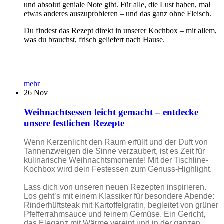
und absolut geniale Note gibt. Für alle, die Lust haben, mal
etwas anderes auszuprobieren – und das ganz ohne Fleisch.
Du findest das Rezept direkt in unserer Kochbox – mit allem,
was du brauchst, frisch geliefert nach Hause.
mehr
26
Nov
Weihnachtsessen leicht gemacht – entdecke
unsere festlichen Rezepte
Wenn Kerzenlicht den Raum erfüllt und der Duft von
Tannenzweigen die Sinne verzaubert, ist es Zeit für
kulinarische Weihnachtsmomente! Mit der Tischline-
Kochbox wird dein Festessen zum Genuss-Highlight.
Lass dich von unseren neuen Rezepten inspirieren.
Los geht’s mit einem Klassiker für besondere Abende:
Rinderhüftsteak mit Kartoffelgratin, begleitet von grüner
Pfefferrahmsauce und feinem Gemüse. Ein Gericht,
das Eleganz mit Wärme vereint und in der ganzen