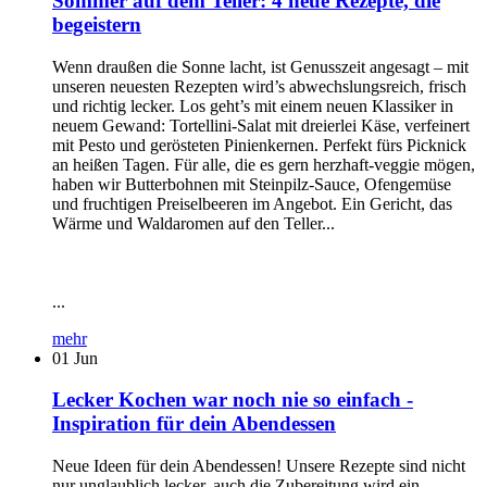
Sommer auf dem Teller: 4 neue Rezepte, die
begeistern
Wenn draußen die Sonne lacht, ist Genusszeit angesagt – mit
unseren neuesten Rezepten wird’s abwechslungsreich, frisch
und richtig lecker. Los geht’s mit einem neuen Klassiker in
neuem Gewand: Tortellini-Salat mit dreierlei Käse, verfeinert
mit Pesto und gerösteten Pinienkernen. Perfekt fürs Picknick
an heißen Tagen. Für alle, die es gern herzhaft-veggie mögen,
haben wir Butterbohnen mit Steinpilz-Sauce, Ofengemüse
und fruchtigen Preiselbeeren im Angebot. Ein Gericht, das
Wärme und Waldaromen auf den Teller...
...
mehr
01
Jun
Lecker Kochen war noch nie so einfach -
Inspiration für dein Abendessen
Neue Ideen für dein Abendessen! Unsere Rezepte sind nicht
nur unglaublich lecker, auch die Zubereitung wird ein