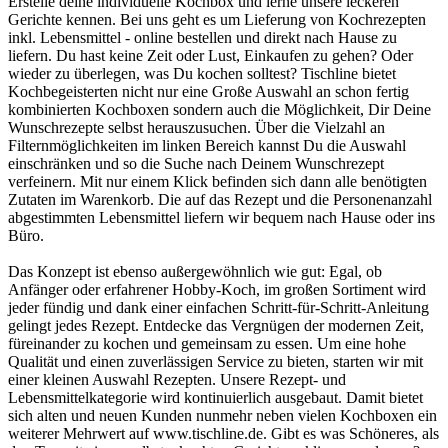
Erstelle deine individuelle Kochbox und lerne unsere leckeren
Gerichte kennen. Bei uns geht es um Lieferung von Kochrezepten
inkl. Lebensmittel - online bestellen und direkt nach Hause zu
liefern. Du hast keine Zeit oder Lust, Einkaufen zu gehen? Oder
wieder zu überlegen, was Du kochen solltest? Tischline bietet
Kochbegeisterten nicht nur eine Große Auswahl an schon fertig
kombinierten Kochboxen sondern auch die Möglichkeit, Dir Deine
Wunschrezepte selbst herauszusuchen. Über die Vielzahl an
Filternmöglichkeiten im linken Bereich kannst Du die Auswahl
einschränken und so die Suche nach Deinem Wunschrezept
verfeinern. Mit nur einem Klick befinden sich dann alle benötigten
Zutaten im Warenkorb. Die auf das Rezept und die Personenanzahl
abgestimmten Lebensmittel liefern wir bequem nach Hause oder ins
Büro.
Das Konzept ist ebenso außergewöhnlich wie gut: Egal, ob
Anfänger oder erfahrener Hobby-Koch, im großen Sortiment wird
jeder fündig und dank einer einfachen Schritt-für-Schritt-Anleitung
gelingt jedes Rezept. Entdecke das Vergnügen der modernen Zeit,
füreinander zu kochen und gemeinsam zu essen. Um eine hohe
Qualität und einen zuverlässigen Service zu bieten, starten wir mit
einer kleinen Auswahl Rezepten. Unsere Rezept- und
Lebensmittelkategorie wird kontinuierlich ausgebaut. Damit bietet
sich alten und neuen Kunden nunmehr neben vielen Kochboxen ein
weiterer Mehrwert auf www.tischline.de. Gibt es was Schöneres, als