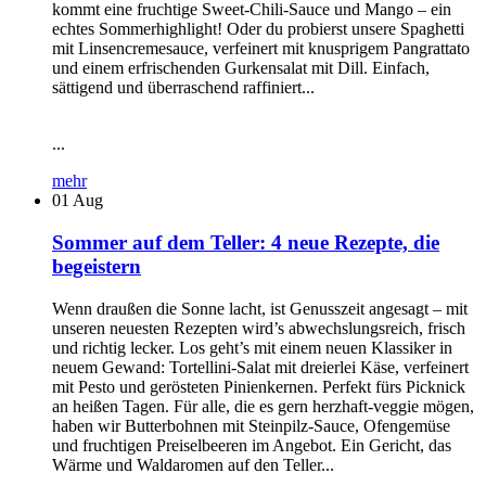
kommt eine fruchtige Sweet-Chili-Sauce und Mango – ein
echtes Sommerhighlight! Oder du probierst unsere Spaghetti
mit Linsencremesauce, verfeinert mit knusprigem Pangrattato
und einem erfrischenden Gurkensalat mit Dill. Einfach,
sättigend und überraschend raffiniert...
...
mehr
01
Aug
Sommer auf dem Teller: 4 neue Rezepte, die
begeistern
Wenn draußen die Sonne lacht, ist Genusszeit angesagt – mit
unseren neuesten Rezepten wird’s abwechslungsreich, frisch
und richtig lecker. Los geht’s mit einem neuen Klassiker in
neuem Gewand: Tortellini-Salat mit dreierlei Käse, verfeinert
mit Pesto und gerösteten Pinienkernen. Perfekt fürs Picknick
an heißen Tagen. Für alle, die es gern herzhaft-veggie mögen,
haben wir Butterbohnen mit Steinpilz-Sauce, Ofengemüse
und fruchtigen Preiselbeeren im Angebot. Ein Gericht, das
Wärme und Waldaromen auf den Teller...