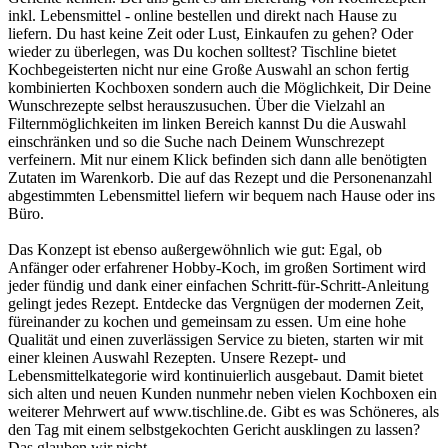
inkl. Lebensmittel - online bestellen und direkt nach Hause zu
liefern. Du hast keine Zeit oder Lust, Einkaufen zu gehen? Oder
wieder zu überlegen, was Du kochen solltest? Tischline bietet
Kochbegeisterten nicht nur eine Große Auswahl an schon fertig
kombinierten Kochboxen sondern auch die Möglichkeit, Dir Deine
Wunschrezepte selbst herauszusuchen. Über die Vielzahl an
Filternmöglichkeiten im linken Bereich kannst Du die Auswahl
einschränken und so die Suche nach Deinem Wunschrezept
verfeinern. Mit nur einem Klick befinden sich dann alle benötigten
Zutaten im Warenkorb. Die auf das Rezept und die Personenanzahl
abgestimmten Lebensmittel liefern wir bequem nach Hause oder ins
Büro.
Das Konzept ist ebenso außergewöhnlich wie gut: Egal, ob
Anfänger oder erfahrener Hobby-Koch, im großen Sortiment wird
jeder fündig und dank einer einfachen Schritt-für-Schritt-Anleitung
gelingt jedes Rezept. Entdecke das Vergnügen der modernen Zeit,
füreinander zu kochen und gemeinsam zu essen. Um eine hohe
Qualität und einen zuverlässigen Service zu bieten, starten wir mit
einer kleinen Auswahl Rezepten. Unsere Rezept- und
Lebensmittelkategorie wird kontinuierlich ausgebaut. Damit bietet
sich alten und neuen Kunden nunmehr neben vielen Kochboxen ein
weiterer Mehrwert auf www.tischline.de. Gibt es was Schöneres, als
den Tag mit einem selbstgekochten Gericht ausklingen zu lassen?
Das glauben wir nicht.